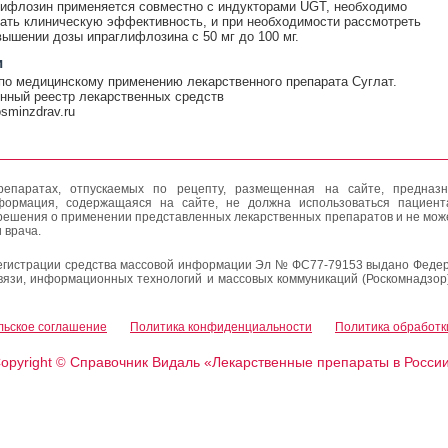
ифлозин применяется совместно с индукторами UGT, необходимо
ать клиническую эффективность, и при необходимости рассмотреть
вышении дозы ипраглифлозина с 50 мг до 100 мг.
и
по медицинскому применению лекарственного препарата Суглат.
нный реестр лекарственных средств
rosminzdrav.ru
епаратах, отпускаемых по рецепту, размещенная на сайте, предназн
формация, содержащаяся на сайте, не должна использоваться пациен
решения о применении представленных лекарственных препаратов и не мож
 врача.
егистрации средства массовой информации Эл № ФС77-79153 выдано Федер
вязи, информационных технологий и массовых коммуникаций (Роскомнадзор
льское соглашение
Политика конфиденциальности
Политика обработк
opyright
Справочник Видаль «Лекарственные препараты в Росси
©