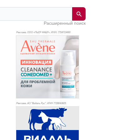
Расширенный поиск
Реклама. ООО «ПЬЕР ФАБР», ИНН: 770
4719490
Реклама. АО "Видаль Рус", ИНН 772
8043605