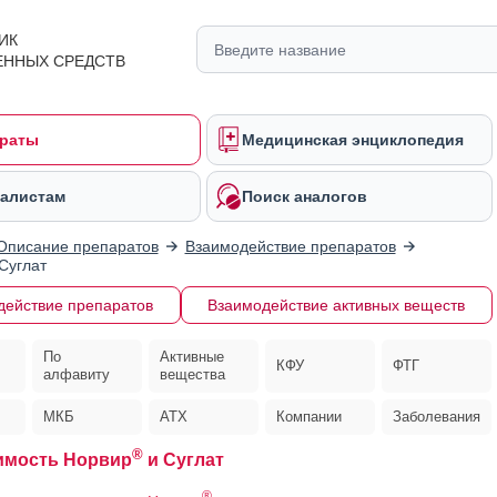
ИК
ЕННЫХ СРЕДСТВ
раты
Медицинская энциклопедия
алистам
Поиск аналогов
Описание препаратов
Взаимодействие препаратов
Суглат
действие препаратов
Взаимодействие активных веществ
По
Активные
КФУ
ФТГ
алфавиту
вещества
МКБ
АТХ
Компании
Заболевания
®
имость Норвир
и Суглат
®