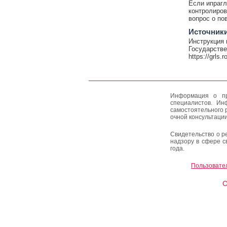
Если ипрагл
контролиров
вопрос о по
Источник
Инструкция 
Государстве
https://grls.
Информация о пр
специалистов. Ин
самостоятельного 
очной консультации
Свидетельство о р
надзору в сфере с
года.
Пользовате
C