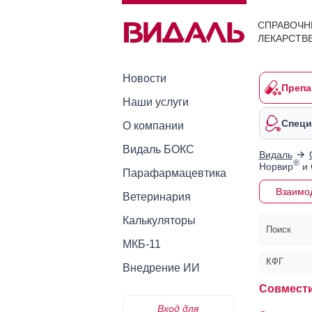
СПРАВОЧН
ЛЕКАРСТВ
Новости
Препа
Наши услуги
Специ
О компании
Видаль БОКС
Видаль
®
Норвир
и 
Парафармацевтика
Взаимо
Ветеринария
Калькуляторы
Поиск
МКБ-11
КФГ
Внедрение ИИ
Совмест
Вход для