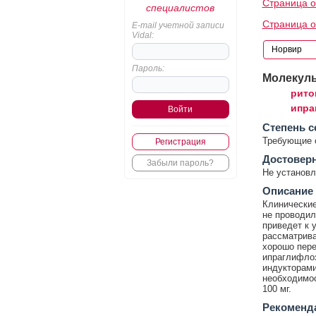
Страница о
специалистов
Страница о
E-mail учетной записи
Vidal:
Пароль:
Молекул
рито
ипра
Cтепень с
Требующие 
Регистрация
Достовер
Забыли пароль?
Не установл
Описание
Клинические
не проводил
приведет к 
рассматрива
хорошо пер
ипраглифлоз
индукторами
необходимос
100 мг.
Рекоменд