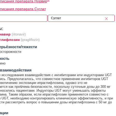
писания препарата Норвир
писания препарата Суглат
ы:
навир
(ritonavir)
глифлозин
(ipragliflozin)
ерьёзности/тяжести
осторожности
ность
ено
 взаимодействия
 исследования взаимодействия с ингибиторами или индукторами UGT
ись. Предполагалось, что совместное применение ингибиторов UGT
увеличению экспозиции ипраглифлозина, однако это не
ется как проблема безопасности, поскольку суточные дозы до 300 мг
еносились пациентами. Индукторы UGT могут уменьшать эффекты
ина. Таким образом, если ипраглифлозин применяется совместно с
 UGT, необходимо контролировать клиническую эффективность, и при
ти рассмотреть вопрос о повышении дозы ипраглифлозина с 50 мг до
ации