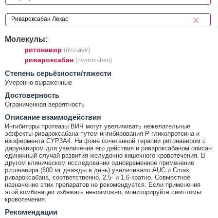
Молекулы:
ритонавир
(ritonavir)
ривароксабан
(rivaroxaban)
Cтепень серьёзности/тяжести
Умеренно выраженные
Достоверность
Ограниченная вероятность
Описание взаимодействия
Ингибиторы протеазы ВИЧ могут увеличивать нежелательные
эффекты ривароксабана путем ингибирования Р-гликопротеина и
изофермента CYP3A4. На фоне сочетанной терапии ритонавиром с
дарунавиром для увеличения его действия и ривароксабаном описан
единичный случай развития желудочно-кишечного кровотечения. В
другом клиническом исследовании одновременное применение
ритонавира (600 мг дважды в день) увеличивало AUC и Cmax
ривароксабана, соответственно, 2,5- и 1,6-кратно. Совместное
назначение этих препаратов не рекомендуется. Если применения
этой комбинации избежать невозможно, мониторируйте симптомы
кровотечения.
Рекомендации