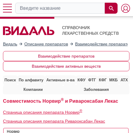
СПРАВОЧНИК
ЛЕКАРСТВЕННЫХ СРЕДСТВ
Видаль
Описание препаратов
Взаимодействие препаратов
Взаимодействие препаратов
Взаимодействие активных веществ
Поиск
По алфавиту
Активные в-ва
КФУ
ФТГ
КФГ
МКБ
АТХ
Компании
Заболевания
®
Совместимость Норвир
и Ривароксабан Лекас
®
Страница описания препарата Норвир
Страница описания препарата Ривароксабан Лекас