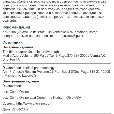
ривароксабана в сыворотке крови, и совместное применение может
приводить к усилению токсических реакций ривароксабана. Если
применение комбинации необходимо, следует контролировать
концентрацию ривароксабана в сыворотке крови и наблюдать за
состоянием пациента (чтобы не пропустить признаки токсических
реакций).
Рекомендации
Комбинации лучше избегать, за исключением случаев, когда
предполагаемая польза превышает вероятный риск.
Источники
Печатные издания
The direct factor Xa inhibitor rivaroxaban
Med J Aust /Volume:190 Part:7/Apr 6 Page:379-83 / 2009 / Verma AK,
Brighton TA
Rivaroxaban: clinical pharmacology
Ann Fr Anesth Reanim /Volume:27 Part:Suppl 3/Dec Page:S16-21 / 2008
/ Mismetti P, Laporte S
Электронные издание
Rivaroxaban
Lexi-Comp Online
Lexi-Comp Online Lexi-Comp, Inc Hudson, Ohio USA
Ссылка: http://www.crlonline.com
Дата: 21/04/2009