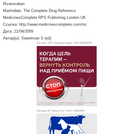
Rivaroxaban
Martindale: The Complete Drug Reference
MedicinesComplete RPS Publishing London UK
Ссылка: http://www.medicinescomplete.com/mc
Дата: 21/04/2009
Автор(ы): Sweetman S (ed)
Реклама. ООО "Изварино Фарма", ИНН 500
3022562
Реклама. АО "Видаль Рус", ИНН 772
8043605