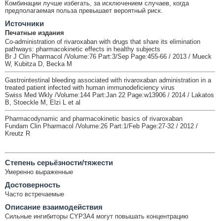
Комбинации лучше избегать, за исключением случаев, когда
предполагаемая польза превышает вероятный риск.
Источники
Печатные издания
Co-administration of rivaroxaban with drugs that share its elimination
pathways: pharmacokinetic effects in healthy subjects
Br J Clin Pharmacol /Volume:76 Part:3/Sep Page:455-66 / 2013 / Mueck
W, Kubitza D, Becka M
Gastrointestinal bleeding associated with rivaroxaban administration in a
treated patient infected with human immunodeficiency virus
Swiss Med Wkly /Volume:144 Part:Jan 22 Page:w13906 / 2014 / Lakatos
B, Stoeckle M, Elzi L et al
Pharmacodynamic and pharmacokinetic basics of rivaroxaban
Fundam Clin Pharmacol /Volume:26 Part:1/Feb Page:27-32 / 2012 /
Kreutz R
Cтепень серьёзности/тяжести
Умеренно выраженные
Достоверность
Часто встречаемые
Описание взаимодействия
Сильные ингибиторы CYP3A4 могут повышать концентрацию