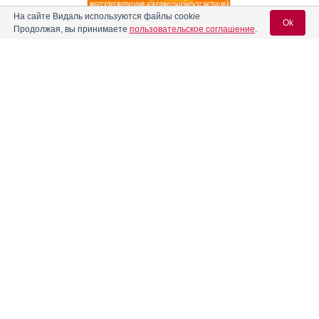
На сайте Видаль используются файлы cookie
Ok
Реклама. АО "Видаль Рус", ИНН 772
8043605
Продолжая, вы принимаете
пользовательское соглашение
.
Вход для специалистов
E-mail учетной записи Vidal:
Пароль:
Информация о препаратах, отпускаемых по рецепту, размещенная на
сайте, предназначена только для специалистов. Информация,
Регистрация
Забыли пароль?
содержащаяся на сайте, не должна использоваться пациентами для
принятия самостоятельного решения о применении представленных
лекарственных препаратов и не может служить заменой очной
консультации врача.
Свидетельство о регистрации средства массовой информации Эл №