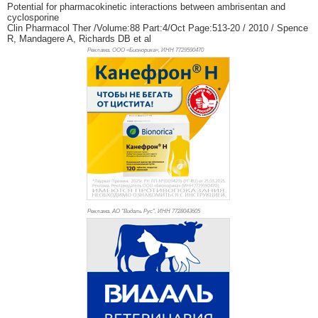
Potential for pharmacokinetic interactions between ambrisentan and
cyclosporine
Clin Pharmacol Ther /Volume:88 Part:4/Oct Page:513-20 / 2010 / Spence
R, Mandagere A, Richards DB et al
Реклама. ООО «Бионорика», ИНН 772
9590470
Реклама. АО "Видаль Рус", ИНН 772
8043605