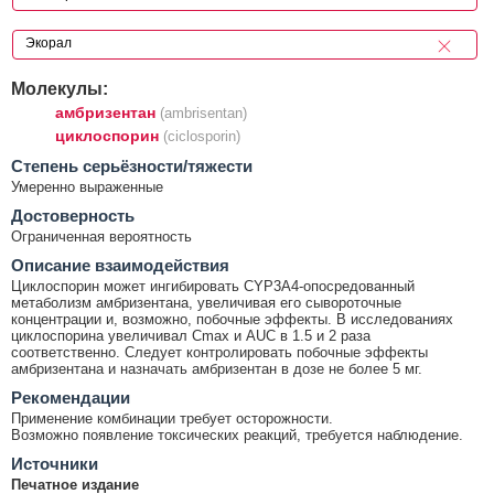
Молекулы:
амбризентан
(ambrisentan)
циклоспорин
(ciclosporin)
Cтепень серьёзности/тяжести
Умеренно выраженные
Достоверность
Ограниченная вероятность
Описание взаимодействия
Циклоспорин может ингибировать CYP3A4-опосредованный
метаболизм амбризентана, увеличивая его сывороточные
концентрации и, возможно, побочные эффекты. В исследованиях
циклоспорина увеличивал Cmax и AUC в 1.5 и 2 раза
соответственно. Следует контролировать побочные эффекты
амбризентана и назначать амбризентан в дозе не более 5 мг.
Рекомендации
Применение комбинации требует осторожности.
Возможно появление токсических реакций, требуется наблюдение.
Источники
Печатное издание