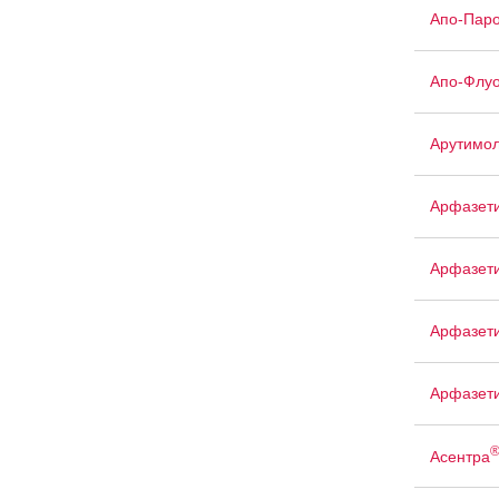
Апо-Паро
Апо-Флуо
Арутимо
Арфазет
Арфазет
Арфазети
Арфазет
Асентра