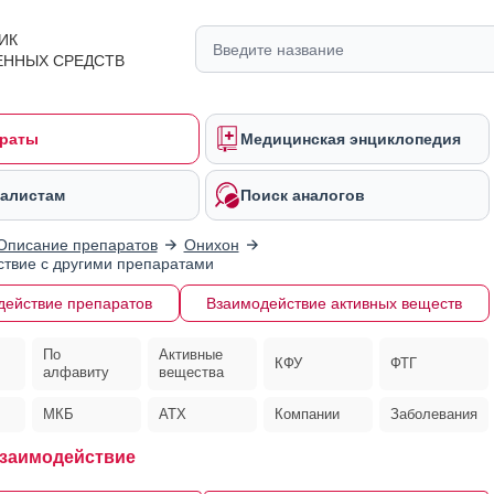
ИК
ЕННЫХ СРЕДСТВ
раты
Медицинская энциклопедия
алистам
Поиск аналогов
Описание препаратов
Онихон
твие с другими препаратами
действие препаратов
Взаимодействие активных веществ
По
Активные
КФУ
ФТГ
алфавиту
вещества
МКБ
АТХ
Компании
Заболевания
заимодействие