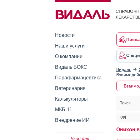
СПРАВОЧН
ЛЕКАРСТВ
Новости
Препа
Наши услуги
Специ
О компании
Видаль БОКС
Видаль
Взаимодейс
Парафармацевтика
Взаимо
Ветеринария
Калькуляторы
Поиск
МКБ-11
КФГ
Внедрение ИИ
Онихон в
Вход для