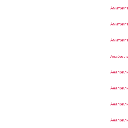
Амитрип
Амитрипт
Амитрип
Анабелл
Анаприл
Анаприл
Анаприли
Анаприли