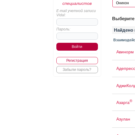
специалистов
E-mail учетной записи
Vidal:
Выберите 
Пароль:
Найдено 
Взаимодейс
Авинорм 
Регистрация
Адепрес
Забыли пароль?
АджиКол
®
Азарга
Азулан