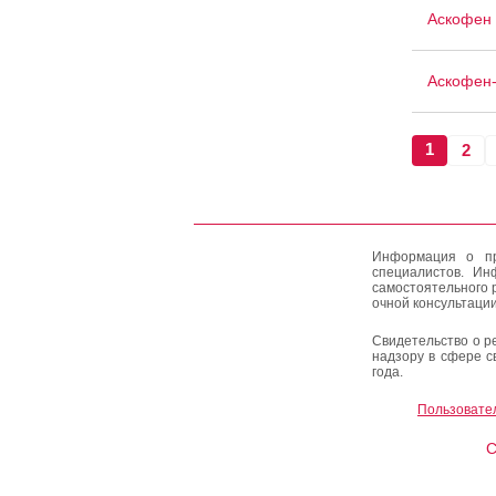
Аскофен 
Аскофен
1
2
Информация о пр
специалистов. Ин
самостоятельного 
очной консультации
Свидетельство о р
надзору в сфере с
года.
Пользовате
C