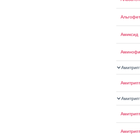
Альгофе
Амиксид
Аминофи
Амитрип
Амитрипт
Амитрипт
Амитрип
Амитрип