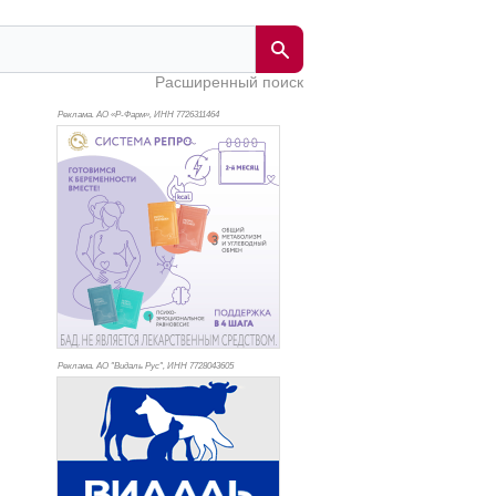
Расширенный поиск
Реклама. АО «Р-Фарм», ИНН 772
6311464
Реклама. АО "Видаль Рус", ИНН 772
8043605