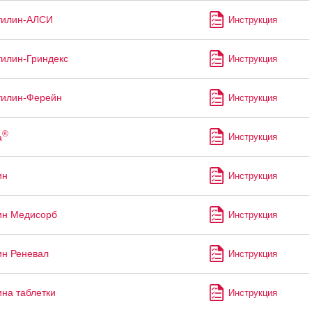
тилин-АЛСИ
Инструкция
илин-Гриндекс
Инструкция
тилин-Ферейн
Инструкция
®
а
Инструкция
ин
Инструкция
ин Медисорб
Инструкция
н Реневал
Инструкция
на таблетки
Инструкция