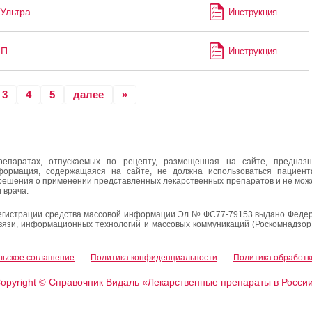
Ультра
Инструкция
-П
Инструкция
3
4
5
далее
»
епаратах, отпускаемых по рецепту, размещенная на сайте, предназн
формация, содержащаяся на сайте, не должна использоваться пациен
решения о применении представленных лекарственных препаратов и не мож
 врача.
егистрации средства массовой информации Эл № ФС77-79153 выдано Федер
вязи, информационных технологий и массовых коммуникаций (Роскомнадзор
льское соглашение
Политика конфиденциальности
Политика обработк
opyright
Справочник Видаль «Лекарственные препараты в Росси
©