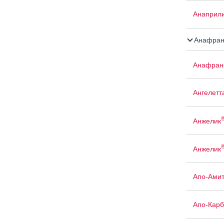
Анаприли
Анафран
Анафран
Ангелетт
Анжелик
Анжелик
Апо-Амит
Апо-Кар