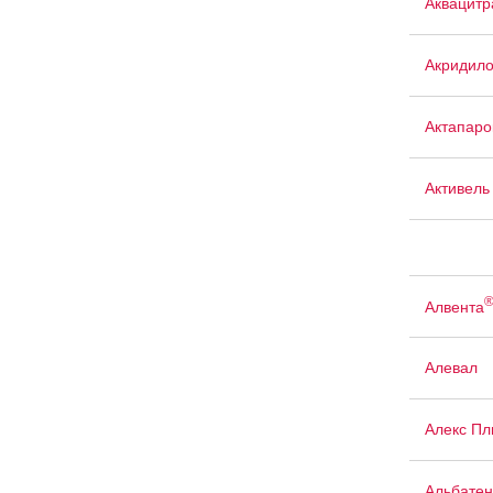
Аквацит
Акридил
Актапаро
Активель
Алвента
Алевал
Алекс Пл
Альбатен