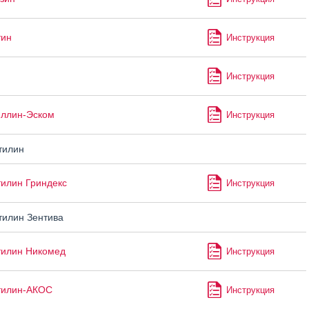
тин
Инструкция
Инструкция
ллин-Эском
Инструкция
тилин
илин Гриндекс
Инструкция
илин Зентива
тилин Никомед
Инструкция
тилин-АКОС
Инструкция