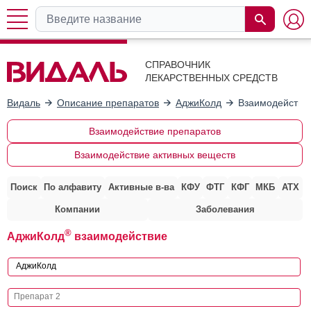
СПРАВОЧНИК
ЛЕКАРСТВЕННЫХ СРЕДСТВ
Видаль
Описание препаратов
АджиКолд
Взаимодействие
Взаимодействие препаратов
Взаимодействие активных веществ
Поиск
По алфавиту
Активные в-ва
КФУ
ФТГ
КФГ
МКБ
АТХ
Компании
Заболевания
®
АджиКолд
взаимодействие