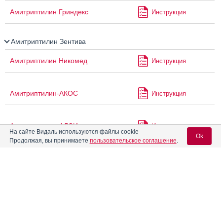
Амитриптилин Гриндекс
Инструкция
Амитриптилин Зентива
Амитриптилин Никомед
Инструкция
Амитриптилин-АКОС
Инструкция
Амитриптилин-АЛСИ
Инструкция
На сайте Видаль используются файлы cookie
Ok
Продолжая, вы принимаете
пользовательское соглашение
.
Амитриптилин-Гриндекс
Инструкция
Вход для специалистов
E-mail учетной записи Vidal:
Амитриптилин-Ферейн
Инструкция