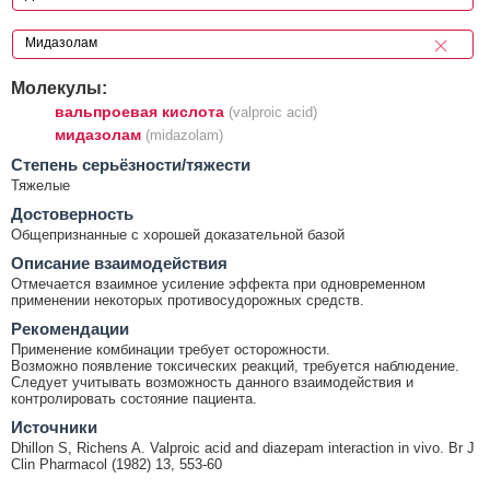
Молекулы:
вальпроевая кислота
(valproic acid)
мидазолам
(midazolam)
Cтепень серьёзности/тяжести
Тяжелые
Достоверность
Общепризнанные с хорошей доказательной базой
Описание взаимодействия
Отмечается взаимное усиление эффекта при одновременном
применении некоторых противосудорожных средств.
Рекомендации
Применение комбинации требует осторожности.
Возможно появление токсических реакций, требуется наблюдение.
Следует учитывать возможность данного взаимодействия и
контролировать состояние пациента.
Источники
Dhillon S, Richens A. Valproic acid and diazepam interaction in vivo. Br J
Clin Pharmacol (1982) 13, 553-60