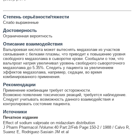
Cтепень серьёзности/тяжести
Слабо выраженные
Достоверность
Ограниченная вероятность
Описание взаимодействия
Вальпроевая кислота может вытеснять мидазолам из участков
связывания с белками плазмы, что приводит к повышению уровня
свободного мидазолама в сыворотке крови. Сообщали о том, что
вальпроат натрия увеличивал уровень свободного сывороточного
мидазолама до 5.35%. Следить у пациента за увеличением
эффектов мидазолама, например, седации, во время
комбинированного применения.
Рекомендации
Применение комбинации требует осторожности.
Возможно появление токсических реакций, требуется наблюдение.
Следует учитывать возможность данного взаимодействия и
контролировать состояние пациента.
Источники
Печатное издание
Effect of sodium valproate on midazolam distribution
J Pharm Pharmacol /Volume:40 Part:2/Feb Page:150-2 / 1988 / Calvo R,
Suarez E, Rodriguez-Sasiain JM et al