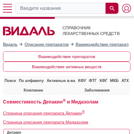
СПРАВОЧНИК
ЛЕКАРСТВЕННЫХ СРЕДСТВ
Видаль
Описание препаратов
Взаимодействие препаратов
Взаимодействие препаратов
Взаимодействие активных веществ
Поиск
По алфавиту
Активные в-ва
КФУ
ФТГ
КФГ
МКБ
АТХ
Компании
Заболевания
®
Совместимость Депакин
и Мидазолам
®
Страница описания препарата Депакин
Страница описания препарата Мидазолам