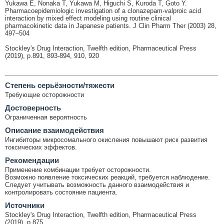
Yukawa E, Nonaka T, Yukawa M, Higuchi S, Kuroda T, Goto Y.
Pharmacoepidemiologic investigation of a clonazepam-valproic acid
interaction by mixed effect modeling using routine clinical
pharmacokinetic data in Japanese patients. J Clin Pharm Ther (2003) 28,
497–504
Stockley's Drug Interaction, Twelfth edition, Pharmaceutical Press
(2019), p.891, 893-894, 910, 920
Cтепень серьёзности/тяжести
Требующие осторожности
Достоверность
Ограниченная вероятность
Описание взаимодействия
Ингибиторы микросомального окисления повышают риск развития
токсических эффектов.
Рекомендации
Применение комбинации требует осторожности.
Возможно появление токсических реакций, требуется наблюдение.
Следует учитывать возможность данного взаимодействия и
контролировать состояние пациента.
Источники
Stockley's Drug Interaction, Twelfth edition, Pharmaceutical Press
(2019), p.875