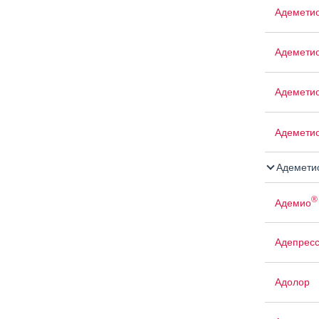
Адемети
Адемети
Адемети
Адемети
Адемети
®
Адемио
Адепрес
Адолор