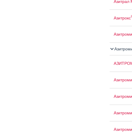
Азитрал 
Азитрокс
Азитром
Азитром
АЗИТРО
Азитроми
Азитром
Азитроми
Азитроми