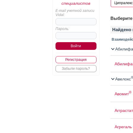
специалистов
E-mail учетной записи
Vidal:
Выберите 
Пароль:
Найдено 
Взаимодейс
Абилифа
Регистрация
Абилифа
Забыли пароль?
Авелокс
®
Авомит
Агграстат
Агрегаль