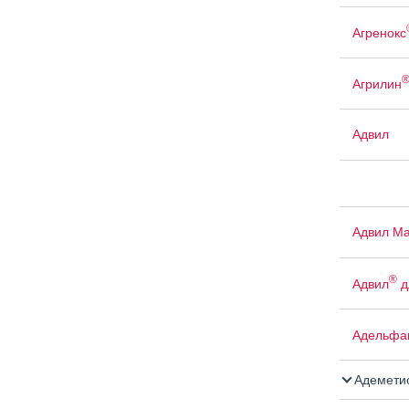
Агренокс
Агрилин
Адвил
Адвил М
®
Адвил
д
Адельфа
Адемети