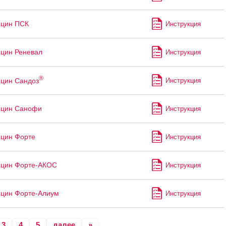
ицин ПСК
Инструкция
цин Реневал
Инструкция
®
цин Сандоз
Инструкция
ицин Санофи
Инструкция
цин Форте
Инструкция
ицин Форте-АКОС
Инструкция
цин Форте-Алиум
Инструкция
3
4
5
далее
»