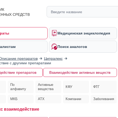
ИК
ЕННЫХ СРЕДСТВ
раты
Медицинская энциклопедия
алистам
Поиск аналогов
Описание препаратов
Ципралекс
твие с другими препаратами
действие препаратов
Взаимодействие активных веществ
По
Активные
КФУ
ФТГ
алфавиту
вещества
МКБ
АТХ
Компании
Заболевания
с взаимодействие