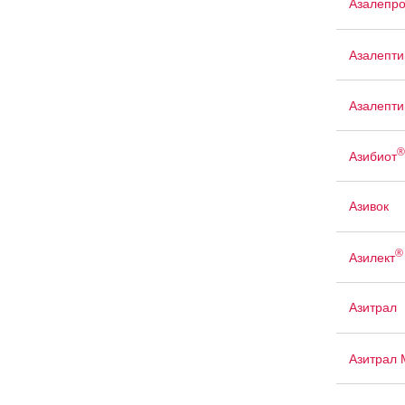
Азалепр
Азалепти
Азалепти
®
Азибиот
Азивок
®
Азилект
Азитрал
Азитрал 