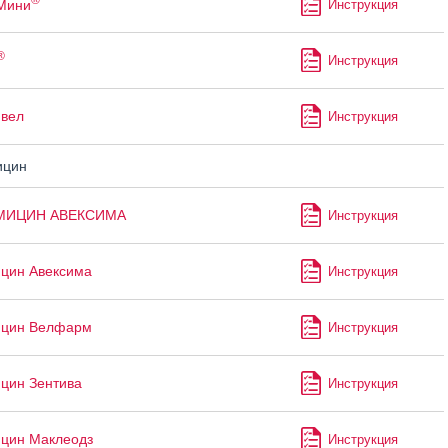
Мини
Инструкция
®
Инструкция
ивел
Инструкция
ицин
МИЦИН АВЕКСИМА
Инструкция
цин Авексима
Инструкция
ицин Велфарм
Инструкция
цин Зентива
Инструкция
цин Маклеодз
Инструкция