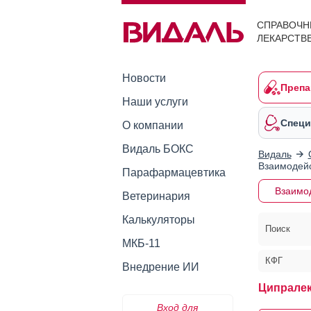
СПРАВОЧН
ЛЕКАРСТВ
Новости
Препа
Наши услуги
Специ
О компании
Видаль БОКС
Видаль
Взаимодейс
Парафармацевтика
Взаимо
Ветеринария
Калькуляторы
Поиск
МКБ-11
КФГ
Внедрение ИИ
Ципралек
Вход для