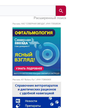
Расширенный поиск
Реклама. НАО "СЕВЕРНАЯ ЗВЕЗДА", ИНН 772
0185196
Реклама. АО "Видаль Рус", ИНН 772
8043605