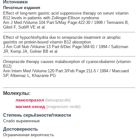
Источники
Печатные издания
Effect of long-term gastric acid suppressive therapy on serum vitamin
B12 levels in patients with Zollinger-Ellison syndrome
Am J Med /Volume:104 Part:5/May Page:422-30 / 1998 / Termanini B,
Gibril F, Sutliff VE et al
Effect of hypochlorhydria due to omeprazole treatment or atrophic
gastritis on protein-bound vitamin B12 absorption
J Am Coll Nutr /Volume:13 Part:6/Dec Page:584-91 / 1994 / Saltzman
JR, Kemp JA, Golner BB et al
Omeprazole therapy causes malabsorption of cyanocobalamin (vitamin
B12)
Ann Intern Med /Volume:120 Part:3/Feb Page:211-5 / 1994 / Marcuard
SP, Albernaz L, Khazanie PG
Молекулы:
лансопразол
(lansoprazole)
магния оксид
(magnesium oxide)
Cтепень серьёзности/тяжести
Слабо выраженные
Достоверность
Ограниченная вероятность