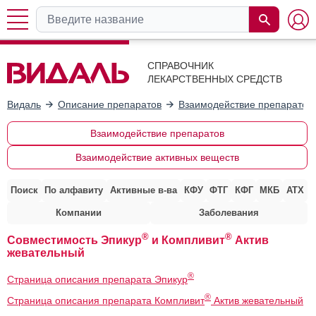
СПРАВОЧНИК
ЛЕКАРСТВЕННЫХ СРЕДСТВ
Видаль
Описание препаратов
Взаимодействие препаратов
Взаимодействие препаратов
Взаимодействие активных веществ
Поиск
По алфавиту
Активные в-ва
КФУ
ФТГ
КФГ
МКБ
АТХ
Компании
Заболевания
®
®
Совместимость Эпикур
и Компливит
Актив
жевательный
®
Страница описания препарата Эпикур
®
Страница описания препарата Компливит
Актив жевательный