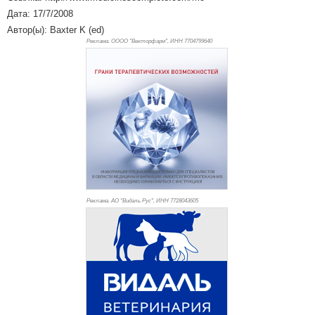
Дата: 17/7/2008
Автор(ы): Baxter K (ed)
Реклама. ОООО "Векторфарм", ИНН 770
4799640
Реклама. АО "Видаль Рус", ИНН 772
8043605