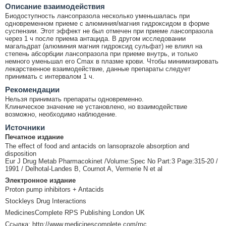
Описание взаимодействия
Биодоступность лансопразола несколько уменьшалась при
одновременном приеме с алюминия/магния гидроксидом в форме
суспензии. Этот эффект не был отмечен при приеме лансопразола
через 1 ч после приема антацида. В другом исследовании
магальдрат (алюминия магния гидроксид сульфат) не влиял на
степень абсорбции лансопразола при приеме внутрь, и только
немного уменьшал его Cmax в плазме крови. Чтобы минимизировать
лекарственное взаимодействие, данные препараты следует
принимать с интервалом 1 ч.
Рекомендации
Нельзя принимать препараты одновременно.
Клиническое значение не установлено, но взаимодействие
возможно, необходимо наблюдение.
Источники
Печатное издание
The effect of food and antacids on lansoprazole absorption and
disposition
Eur J Drug Metab Pharmacokinet /Volume:Spec No Part:3 Page:315-20 /
1991 / Delhotal-Landes B, Cournot A, Vermerie N et al
Электронное издание
Proton pump inhibitors + Antacids
Stockleys Drug Interactions
MedicinesComplete RPS Publishing London UK
Ссылка: http://www.medicinescomplete.com/mc