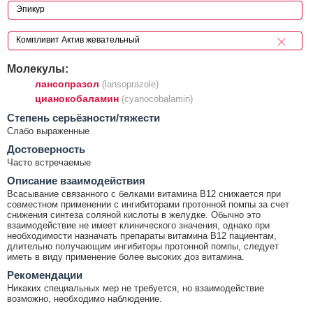
Молекулы:
лансопразол
(lansoprazole)
цианокобаламин
(cyanocobalamin)
Cтепень серьёзности/тяжести
Слабо выраженные
Достоверность
Часто встречаемые
Описание взаимодействия
Всасывание связанного с белками витамина В12 снижается при
совместном применении с ингибиторами протонной помпы за счет
снижения синтеза соляной кислоты в желудке. Обычно это
взаимодействие не имеет клинического значения, однако при
необходимости назначать препараты витамина В12 пациентам,
длительно получающим ингибиторы протонной помпы, следует
иметь в виду применение более высоких доз витамина.
Рекомендации
Никаких специальных мер не требуется, но взаимодействие
возможно, необходимо наблюдение.