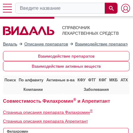
СПРАВОЧНИК
ЛЕКАРСТВЕННЫХ СРЕДСТВ
Видаль
Описание препаратов
Взаимодействие препаратов
Взаимодействие препаратов
Взаимодействие активных веществ
Поиск
По алфавиту
Активные в-ва
КФУ
ФТГ
КФГ
МКБ
АТХ
Компании
Заболевания
®
Совместимость Филахромин
и Апрепитант
®
Страница описания препарата Филахромин
Страница описания препарата Апрепитант