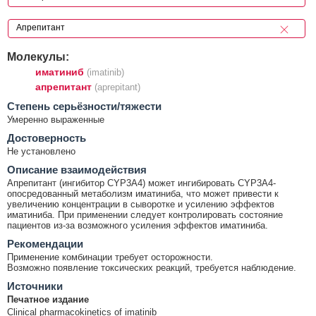
Молекулы:
иматиниб
(imatinib)
апрепитант
(aprepitant)
Cтепень серьёзности/тяжести
Умеренно выраженные
Достоверность
Не установлено
Описание взаимодействия
Апрепитант (ингибитор CYP3A4) может ингибировать CYP3A4-
опосредованный метаболизм иматиниба, что может привести к
увеличению концентрации в сыворотке и усилению эффектов
иматиниба. При применении следует контролировать состояние
пациентов из-за возможного усиления эффектов иматиниба.
Рекомендации
Применение комбинации требует осторожности.
Возможно появление токсических реакций, требуется наблюдение.
Источники
Печатное издание
Clinical pharmacokinetics of imatinib