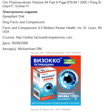
Clin Pharmacokinet /Volume:44 Part:9 Page:879-94 / 2005 / Peng B,
Lloyd P, Schran H
Электронное издание
Aprepitant Oral
Drug Facts and Comparisons
Facts and Comparisons 4.0 Wolters Kluwer Health, Inc St. Louis, MI
USA
Ссылка: http://online.factsandcomparisons.com
Дата: 05/08/2008
Автор(ы): Wickersham RM
Реклама. НАО "СЕВЕРНАЯ ЗВЕЗДА", ИНН 772
0185196
Реклама. АО "Видаль Рус", ИНН 772
8043605