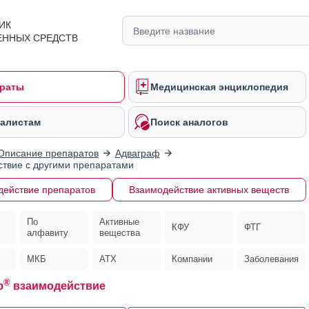
ИК
ЕННЫХ СРЕДСТВ
раты
Медицинская энциклопедия
алистам
Поиск аналогов
Описание препаратов
Адваграф
твие с другими препаратами
действие препаратов
Взаимодействие активных веществ
По
Активные
КФУ
ФТГ
алфавиту
вещества
МКБ
АТХ
Компании
Заболевания
®
ф
взаимодействие