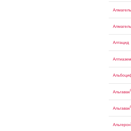
Алмагел
Алмагел
Алтацид
Алтиазе
Альбоци
Альгавак
Альгавак
Альгерон