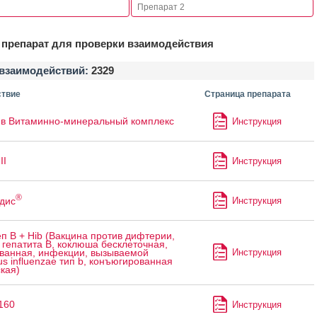
препарат для проверки взаимодействия
взаимодействий:
2329
твие
Страница препарата
в Витаминно-минеральный комплекс
Инструкция
II
Инструкция
®
дис
Инструкция
п B + Hib (Вакцина против дифтерии,
 гепатита B, коклюша бесклеточная,
Инструкция
ванная, инфекции, вызываемой
s influenzae тип b, конъюгированная
кая)
160
Инструкция