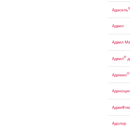
Адасель
Адвил
Адвил М
®
Адвил
д
®
Адемио
Аденоци
АджиФлю
Адолор