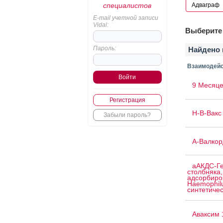
специалистов
E-mail учетной записи
Vidal:
Выберите 
Пароль:
Найдено 
Взаимодейс
9 Месяце
Регистрация
H-B-Вакс 
Забыли пароль?
А-Валкор
аАКДС-Ге
столбняка,
адсорбиро
Haemophilu
синтетичес
Аваксим 