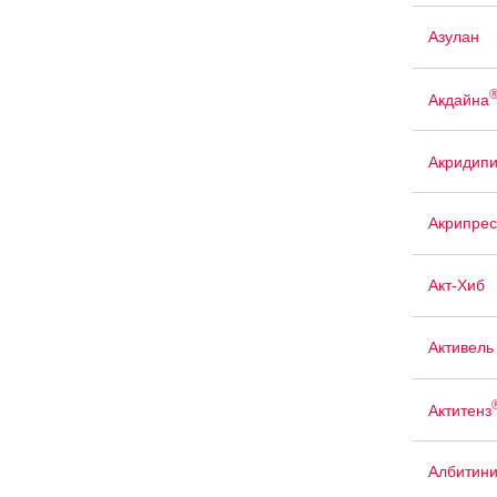
Азулан
Акдайна
Акридип
Акрипрес
Акт-Хиб
Активель
Актитенз
Албитин