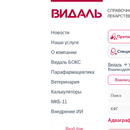
СПРАВОЧН
ЛЕКАРСТВ
Новости
Препа
Наши услуги
Специ
О компании
Видаль БОКС
Видаль
Взаимодейс
Парафармацевтика
Взаимо
Ветеринария
Калькуляторы
Поиск
МКБ-11
КФГ
Внедрение ИИ
Адвагра
Вход для