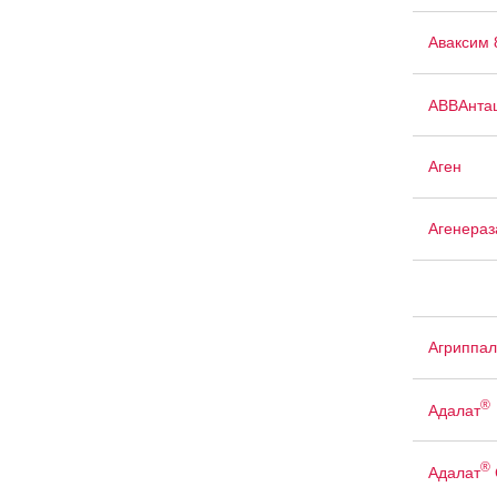
Аваксим 
АВВАнта
Аген
Агенераз
Агриппал
®
Адалат
®
Адалат