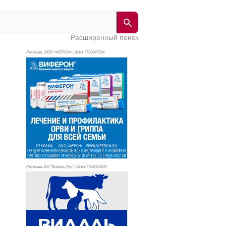
Расширенный поиск
Реклама. ООО «ФЕРОН», ИНН 773
3047394
Реклама. АО "Видаль Рус", ИНН 772
8043605