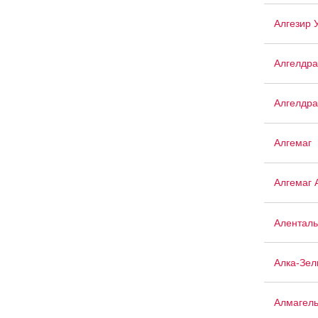
Алгезир 
Алгелдра
Алгелдра
Алгемаг
Алгемаг 
Аленталь
Алка-Зел
Алмагел