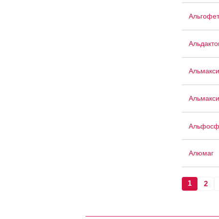
Альгофе
Альдакто
Альмакс
Альмакси
Альфосф
Алюмаг
1
2