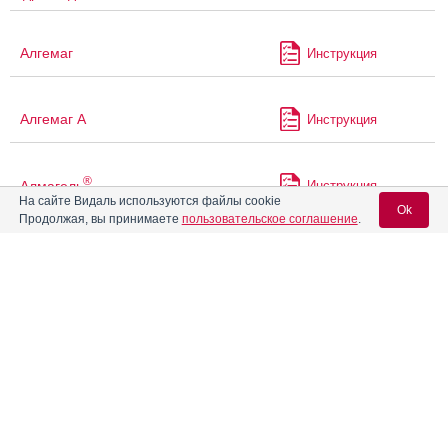
Алгемаг
Инструкция
Алгемаг А
Инструкция
®
Алмагель
Инструкция
На сайте Видаль используются файлы cookie
Ok
Продолжая, вы принимаете
пользовательское соглашение
.
®
Алмагель
А
Инструкция
Вход для специалистов
®
Алмагель
Нео
Инструкция
E-mail учетной записи Vidal:
Алоэ сироп с железом
Инструкция
Пароль: