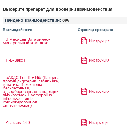
Выберите препарат для проверки взаимодействия
Найдено взаимодействий:
896
Взаимодействие
Страница препарата
9 Месяцев Витаминно-
Инструкция
минеральный комплекс
H-B-Вакс II
Инструкция
аАКДС-Геп B + Hib (Вакцина
против дифтерии, столбняка,
гепатита B, коклюша
бесклеточная,
Инструкция
адсорбированная, инфекции,
вызываемой Haemophilus
influenzae тип b,
конъюгированная
синтетическая)
Аваксим 160
Инструкция