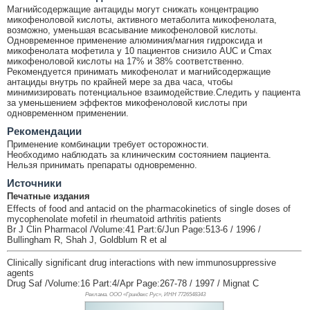
Магнийсодержащие антациды могут снижать концентрацию
микофеноловой кислоты, активного метаболита микофенолата,
возможно, уменьшая всасывание микофеноловой кислоты.
Одновременное применение алюминия/магния гидроксида и
микофенолата мофетила у 10 пациентов снизило AUC и Cmax
микофеноловой кислоты на 17% и 38% соответственно.
Рекомендуется принимать микофенолат и магнийсодержащие
антациды внутрь по крайней мере за два часа, чтобы
минимизировать потенциальное взаимодействие.Следить у пациента
за уменьшением эффектов микофеноловой кислоты при
одновременном применении.
Рекомендации
Применение комбинации требует осторожности.
Необходимо наблюдать за клиническим состоянием пациента.
Нельзя принимать препараты одновременно.
Источники
Печатные издания
Effects of food and antacid on the pharmacokinetics of single doses of
mycophenolate mofetil in rheumatoid arthritis patients
Br J Clin Pharmacol /Volume:41 Part:6/Jun Page:513-6 / 1996 /
Bullingham R, Shah J, Goldblum R et al
Clinically significant drug interactions with new immunosuppressive
agents
Drug Saf /Volume:16 Part:4/Apr Page:267-78 / 1997 / Mignat C
Реклама. ООО «Гриндекс Рус», ИНН 772
6548343