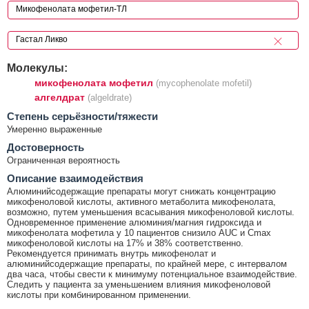
Молекулы:
микофенолата мофетил
(mycophenolate mofetil)
алгелдрат
(algeldrate)
Cтепень серьёзности/тяжести
Умеренно выраженные
Достоверность
Ограниченная вероятность
Описание взаимодействия
Алюминийсодержащие препараты могут снижать концентрацию
микофеноловой кислоты, активного метаболита микофенолата,
возможно, путем уменьшения всасывания микофеноловой кислоты.
Одновременное применение алюминия/магния гидроксида и
микофенолата мофетила у 10 пациентов снизило AUC и Cmax
микофеноловой кислоты на 17% и 38% соответственно.
Рекомендуется принимать внутрь микофенолат и
алюминийсодержащие препараты, по крайней мере, с интервалом
два часа, чтобы свести к минимуму потенциальное взаимодействие.
Следить у пациента за уменьшением влияния микофеноловой
кислоты при комбинированном применении.