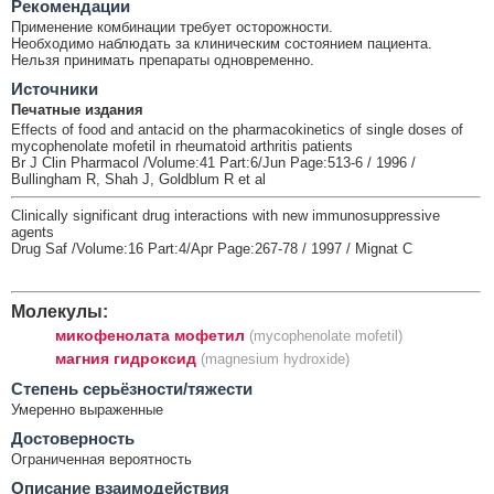
Рекомендации
Применение комбинации требует осторожности.
Необходимо наблюдать за клиническим состоянием пациента.
Нельзя принимать препараты одновременно.
Источники
Печатные издания
Effects of food and antacid on the pharmacokinetics of single doses of
mycophenolate mofetil in rheumatoid arthritis patients
Br J Clin Pharmacol /Volume:41 Part:6/Jun Page:513-6 / 1996 /
Bullingham R, Shah J, Goldblum R et al
Clinically significant drug interactions with new immunosuppressive
agents
Drug Saf /Volume:16 Part:4/Apr Page:267-78 / 1997 / Mignat C
Молекулы:
микофенолата мофетил
(mycophenolate mofetil)
магния гидроксид
(magnesium hydroxide)
Cтепень серьёзности/тяжести
Умеренно выраженные
Достоверность
Ограниченная вероятность
Описание взаимодействия