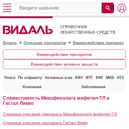
СПРАВОЧНИК
ЛЕКАРСТВЕННЫХ СРЕДСТВ
Видаль
Описание препаратов
Взаимодействие препаратов
Взаимодействие препаратов
Взаимодействие активных веществ
Поиск
По алфавиту
Активные в-ва
КФУ
ФТГ
КФГ
МКБ
АТХ
Компании
Заболевания
Совместимость Микофенолата мофетил-ТЛ и
Гастал Ликво
Страница описания препарата Микофенолата мофетил-ТЛ
Страница описания препарата Гастал Ликво