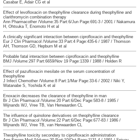
Casabar E, Adair CG et al
Effect of levofloxacin on theophylline clearance during theophylline and
clarithromycin combination therapy
Ann Pharmacother /Volume:35 Part:6/Jun Page:691-3 / 2001 / Nakamura
H, Ohtsuka T, Enomoto H et al
A clinically significant interaction between ciprofloxacin and theophylline
Eur J Clin Pharmacol /Volume:33 Part:4 Page:435-6 / 1987 / Thomson
AH, Thomson GD, Hepburn M et al
Probable fatal interaction between ciprofloxacin and theophylline
BMJ /Volume:297 Part:6659/Nov 19 Page:1339 / 1988 / Holden R
Effect of pazufloxacin mesilate on the serum concentration of
theophylline
J Infect Chemother /Volume:8 Part:1/Mar Page:33-6 / 2002 / Niki Y,
Watanabe S, Yoshida K et al
Enoxacin decreases the clearance of theophylline in man
Br J Clin Pharmacol /Volume:20 Part:6/Dec Page:583-8 / 1985 /
Wijnands WJ, Vree TB, Van Herwaarden CL
The influence of quinolone derivatives on theophylline clearance
Br J Clin Pharmacol /Volume:22 Part:6/Dec Page:677-83 / 1986 /
Wijnands WJ, Vree TB, van Herwaarden CL
Theophylline toxicity secondary to ciprofloxacin administration
Ann Emerg Med /Volume:20 Part:10/Oct Page:1131-4 / 1991 / Spivey