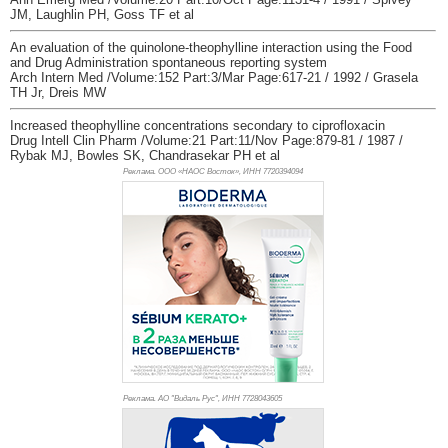
JM, Laughlin PH, Goss TF et al
An evaluation of the quinolone-theophylline interaction using the Food
and Drug Administration spontaneous reporting system
Arch Intern Med /Volume:152 Part:3/Mar Page:617-21 / 1992 / Grasela
TH Jr, Dreis MW
Increased theophylline concentrations secondary to ciprofloxacin
Drug Intell Clin Pharm /Volume:21 Part:11/Nov Page:879-81 / 1987 /
Rybak MJ, Bowles SK, Chandrasekar PH et al
Реклама. ООО «НАОС Восток», ИНН 772
0394094
Реклама. АО "Видаль Рус", ИНН 772
8043605