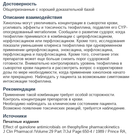
Достоверность
Общепризнанные с хорошей доказательной базой
Описание взаимодействия
Хинолоны могут увеличивать концентрации в сыворотке крови,
усиливать эффекты и токсичность теофиллина, подавляя его CYP-
опосредованный метаболизм. Сообщали о развитии судорог, когда
теофиллин принимался в комбинации с ципрофлоксацином,
норфлоксацином или перфлоксацином. Кроме того, исследования
показали уменьшение клиренса теофиллина при одновременном
применении ципрофлоксацина, эноксацина, норфлоксацина,
перфлоксацина и пазуфлоксацина. Кроме того, сочетание этих
препаратов может еще больше снизить порог судорожной
готовности. Внимательно контролировать уровень теофиллина в
сыворотке крови пациента и рассмотреть вопрос о корректировке
дозы по мере необходимости, когда применение хинолонов начато
или прекращено. Наблюдать у пациента за возможными симптомами
интоксикации теофиллина.
Рекомендации
Применение такой комбинации требует особой осторожности.
Контроль концентрации препаратов в крови.
Необходимо наблюдать за клиническим состоянием пациента.
Возможно появление токсических реакций, требуется наблюдение.
Источники
Печатные издания
Effect of quinolone antimicrobials on theophylline pharmacokinetics
J Clin Pharmacol /Volume:29 Part:7/Jul Page:650-4 / 1989 / Prince RA,