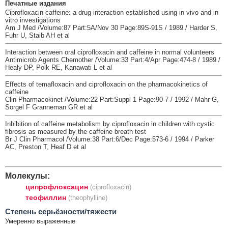
Печатные издания
Ciprofloxacin-caffeine: a drug interaction established using in vivo and in
vitro investigations
Am J Med /Volume:87 Part:5A/Nov 30 Page:89S-91S / 1989 / Harder S,
Fuhr U, Staib AH et al
Interaction between oral ciprofloxacin and caffeine in normal volunteers
Antimicrob Agents Chemother /Volume:33 Part:4/Apr Page:474-8 / 1989 /
Healy DP, Polk RE, Kanawati L et al
Effects of temafloxacin and ciprofloxacin on the pharmacokinetics of
caffeine
Clin Pharmacokinet /Volume:22 Part:Suppl 1 Page:90-7 / 1992 / Mahr G,
Sorgel F Granneman GR et al
Inhibition of caffeine metabolism by ciprofloxacin in children with cystic
fibrosis as measured by the caffeine breath test
Br J Clin Pharmacol /Volume:38 Part:6/Dec Page:573-6 / 1994 / Parker
AC, Preston T, Heaf D et al
Молекулы:
ципрофлоксацин
(ciprofloxacin)
теофиллин
(theophylline)
Cтепень серьёзности/тяжести
Умеренно выраженные