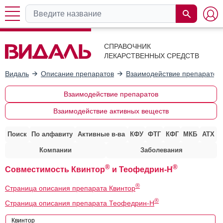
СПРАВОЧНИК
ЛЕКАРСТВЕННЫХ СРЕДСТВ
Видаль
Описание препаратов
Взаимодействие препаратов
Взаимодействие препаратов
Взаимодействие активных веществ
Поиск
По алфавиту
Активные в-ва
КФУ
ФТГ
КФГ
МКБ
АТХ
Компании
Заболевания
®
®
Совместимость Квинтор
и Теофедрин-Н
®
Страница описания препарата Квинтор
®
Страница описания препарата Теофедрин-Н