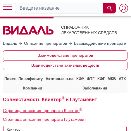
СПРАВОЧНИК
ЛЕКАРСТВЕННЫХ СРЕДСТВ
Видаль
Описание препаратов
Взаимодействие препаратов
Взаимодействие препаратов
Взаимодействие активных веществ
Поиск
По алфавиту
Активные в-ва
КФУ
ФТГ
КФГ
МКБ
АТХ
Компании
Заболевания
®
Совместимость Квинтор
и Глутамевит
®
Страница описания препарата Квинтор
Страница описания препарата Глутамевит