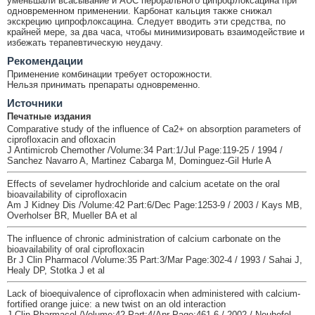
уменьшали всасывание и AUC перорального ципрофлоксацина при
одновременном применении. Карбонат кальция также снижал
экскрецию ципрофлоксацина. Следует вводить эти средства, по
крайней мере, за два часа, чтобы минимизировать взаимодействие и
избежать терапевтическую неудачу.
Рекомендации
Применение комбинации требует осторожности.
Нельзя принимать препараты одновременно.
Источники
Печатные издания
Comparative study of the influence of Ca2+ on absorption parameters of
ciprofloxacin and ofloxacin
J Antimicrob Chemother /Volume:34 Part:1/Jul Page:119-25 / 1994 /
Sanchez Navarro A, Martinez Cabarga M, Dominguez-Gil Hurle A
Effects of sevelamer hydrochloride and calcium acetate on the oral
bioavailability of ciprofloxacin
Am J Kidney Dis /Volume:42 Part:6/Dec Page:1253-9 / 2003 / Kays MB,
Overholser BR, Mueller BA et al
The influence of chronic administration of calcium carbonate on the
bioavailability of oral ciprofloxacin
Br J Clin Pharmacol /Volume:35 Part:3/Mar Page:302-4 / 1993 / Sahai J,
Healy DP, Stotka J et al
Lack of bioequivalence of ciprofloxacin when administered with calcium-
fortified orange juice: a new twist on an old interaction
J Clin Pharmacol /Volume:42 Part:4/Apr Page:461-6 / 2002 / Neuhofel