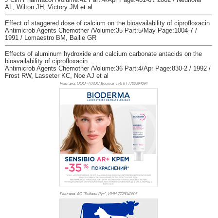
AL, Wilton JH, Victory JM et al
Effect of staggered dose of calcium on the bioavailability of ciprofloxacin
Antimicrob Agents Chemother /Volume:35 Part:5/May Page:1004-7 /
1991 / Lomaestro BM, Bailie GR
Effects of aluminum hydroxide and calcium carbonate antacids on the
bioavailability of ciprofloxacin
Antimicrob Agents Chemother /Volume:36 Part:4/Apr Page:830-2 / 1992 /
Frost RW, Lasseter KC, Noe AJ et al
Реклама. ООО «НАОС Восток», ИНН 772
0394094
Реклама. АО "Видаль Рус", ИНН 772
8043605