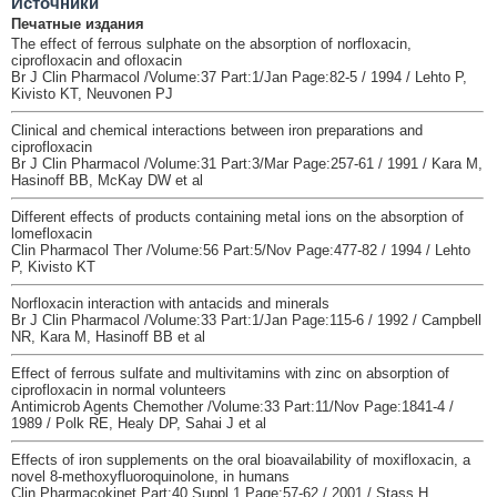
Источники
Печатные издания
The effect of ferrous sulphate on the absorption of norfloxacin,
ciprofloxacin and ofloxacin
Br J Clin Pharmacol /Volume:37 Part:1/Jan Page:82-5 / 1994 / Lehto P,
Kivisto KT, Neuvonen PJ
Clinical and chemical interactions between iron preparations and
ciprofloxacin
Br J Clin Pharmacol /Volume:31 Part:3/Mar Page:257-61 / 1991 / Kara M,
Hasinoff BB, McKay DW et al
Different effects of products containing metal ions on the absorption of
lomefloxacin
Clin Pharmacol Ther /Volume:56 Part:5/Nov Page:477-82 / 1994 / Lehto
P, Kivisto KT
Norfloxacin interaction with antacids and minerals
Br J Clin Pharmacol /Volume:33 Part:1/Jan Page:115-6 / 1992 / Campbell
NR, Kara M, Hasinoff BB et al
Effect of ferrous sulfate and multivitamins with zinc on absorption of
ciprofloxacin in normal volunteers
Antimicrob Agents Chemother /Volume:33 Part:11/Nov Page:1841-4 /
1989 / Polk RE, Healy DP, Sahai J et al
Effects of iron supplements on the oral bioavailability of moxifloxacin, a
novel 8-methoxyfluoroquinolone, in humans
Clin Pharmacokinet Part:40 Suppl 1 Page:57-62 / 2001 / Stass H,