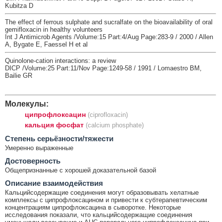
Kubitza D
The effect of ferrous sulphate and sucralfate on the bioavailability of oral
gemifloxacin in healthy volunteers
Int J Antimicrob Agents /Volume:15 Part:4/Aug Page:283-9 / 2000 / Allen
A, Bygate E, Faessel H et al
Quinolone-cation interactions: a review
DICP /Volume:25 Part:11/Nov Page:1249-58 / 1991 / Lomaestro BM,
Bailie GR
Молекулы:
ципрофлоксацин
(ciprofloxacin)
кальция фосфат
(calcium phosphate)
Cтепень серьёзности/тяжести
Умеренно выраженные
Достоверность
Общепризнанные с хорошей доказательной базой
Описание взаимодействия
Кальцийсодержащие соединения могут образовывать хелатные
комплексы с ципрофлоксацином и привести к субтерапевтическим
концентрациям ципрофлоксацина в сыворотке. Некоторые
исследования показали, что кальцийсодержащие соединения