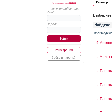
специалистов
E-mail учетной записи
Vidal:
Выберите 
Пароль:
Найдено 
Взаимодейс
9 Месяце
Регистрация
L-Малат 
Забыли пароль?
L-Тирокс
L-Тирокс
L-Тирокс