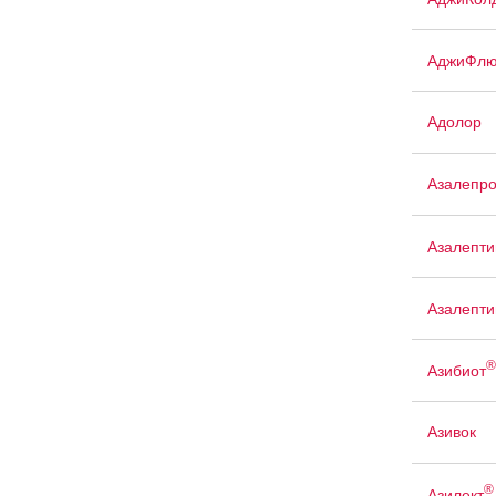
АджиФлю
Адолор
Азалепр
Азалепти
Азалепти
®
Азибиот
Азивок
®
Азилект