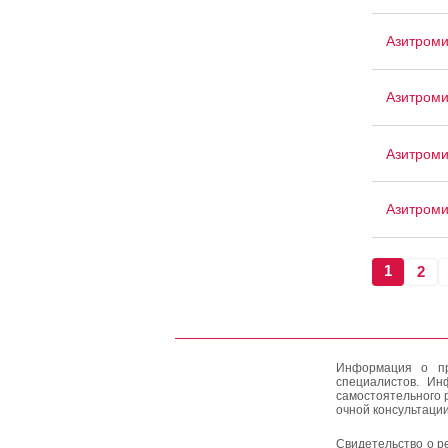
Азитром
Азитроми
Азитром
Азитроми
1
2
Информация о пр
специалистов. Ин
самостоятельного 
очной консультации
Свидетельство о р