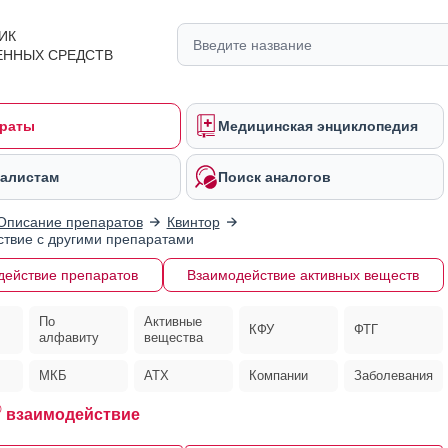
ИК
ЕННЫХ СРЕДСТВ
раты
Медицинская энциклопедия
алистам
Поиск аналогов
Описание препаратов
Квинтор
твие с другими препаратами
действие препаратов
Взаимодействие активных веществ
По
Активные
КФУ
ФТГ
алфавиту
вещества
МКБ
АТХ
Компании
Заболевания
®
взаимодействие