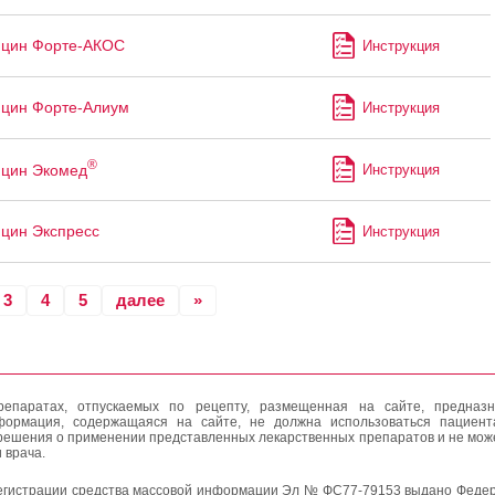
ицин Форте-АКОС
Инструкция
цин Форте-Алиум
Инструкция
®
ицин Экомед
Инструкция
цин Экспресс
Инструкция
3
4
5
далее
»
епаратах, отпускаемых по рецепту, размещенная на сайте, предназн
формация, содержащаяся на сайте, не должна использоваться пациен
решения о применении представленных лекарственных препаратов и не мож
 врача.
егистрации средства массовой информации Эл № ФС77-79153 выдано Федер