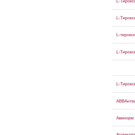
L-Тирокс
L-Тирокс
L-тирокс
L-Тирокс
L-Тирокс
АВВАнта
Авинорм 
Агомелат