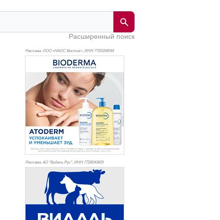
Расширенный поиск
Реклама. ООО «НАОС Восток», ИНН 772
0394094
Реклама. АО "Видаль Рус", ИНН 772
8043605