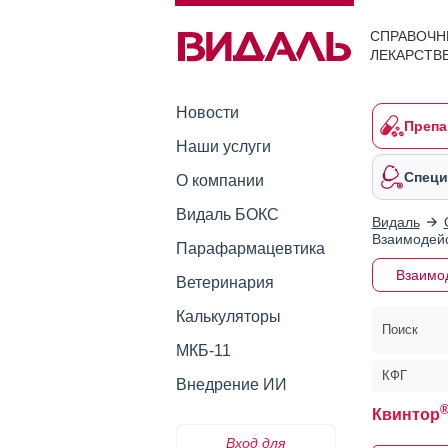
СПРАВОЧН
ЛЕКАРСТВ
Новости
Препа
Наши услуги
Специ
О компании
Видаль БОКС
Видаль
Взаимодейс
Парафармацевтика
Взаимо
Ветеринария
Калькуляторы
Поиск
МКБ-11
КФГ
Внедрение ИИ
Квинтор
Вход для