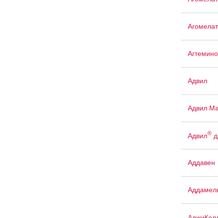
Агомелат
Агтемино
Адвил
Адвил М
®
Адвил
д
Аддавен
Аддамел
АджиКол