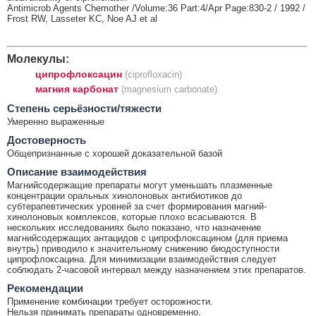
Antimicrob Agents Chemother /Volume:36 Part:4/Apr Page:830-2 / 1992 /
Frost RW, Lasseter KC, Noe AJ et al
Молекулы:
ципрофлоксацин
(ciprofloxacin)
магния карбонат
(magnesium carbonate)
Cтепень серьёзности/тяжести
Умеренно выраженные
Достоверность
Общепризнанные с хорошей доказательной базой
Описание взаимодействия
Магнийсодержащие препараты могут уменьшать плазменные
концентрации оральных хинолоновых антибиотиков до
субтерапевтических уровней за счет формирования магний-
хинолоновых комплексов, которые плохо всасываются. В
нескольких исследованиях было показано, что назначение
магнийсодержащих антацидов с ципрофлоксацином (для приема
внутрь) приводило к значительному снижению биодоступности
ципрофлоксацина. Для минимизации взаимодействия следует
соблюдать 2-часовой интервал между назначением этих препаратов.
Рекомендации
Применение комбинации требует осторожности.
Нельзя принимать препараты одновременно.