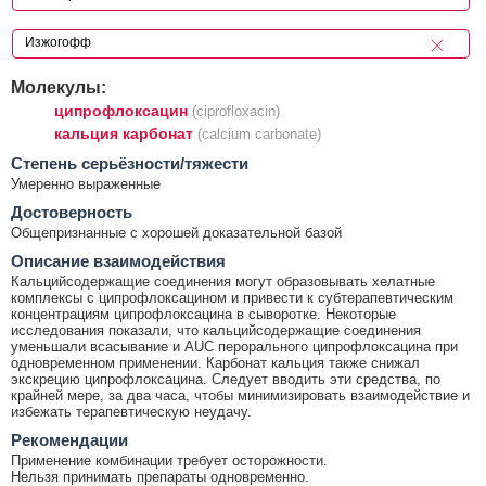
Молекулы:
ципрофлоксацин
(ciprofloxacin)
кальция карбонат
(calcium carbonate)
Cтепень серьёзности/тяжести
Умеренно выраженные
Достоверность
Общепризнанные с хорошей доказательной базой
Описание взаимодействия
Кальцийсодержащие соединения могут образовывать хелатные
комплексы с ципрофлоксацином и привести к субтерапевтическим
концентрациям ципрофлоксацина в сыворотке. Некоторые
исследования показали, что кальцийсодержащие соединения
уменьшали всасывание и AUC перорального ципрофлоксацина при
одновременном применении. Карбонат кальция также снижал
экскрецию ципрофлоксацина. Следует вводить эти средства, по
крайней мере, за два часа, чтобы минимизировать взаимодействие и
избежать терапевтическую неудачу.
Рекомендации
Применение комбинации требует осторожности.
Нельзя принимать препараты одновременно.