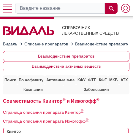
СПРАВОЧНИК
ЛЕКАРСТВЕННЫХ СРЕДСТВ
Видаль
Описание препаратов
Взаимодействие препаратов
Взаимодействие препаратов
Взаимодействие активных веществ
Поиск
По алфавиту
Активные в-ва
КФУ
ФТГ
КФГ
МКБ
АТХ
Компании
Заболевания
®
®
Совместимость Квинтор
и Изжогофф
®
Страница описания препарата Квинтор
®
Страница описания препарата Изжогофф