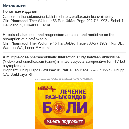
Источники
Печатные издания
Cations in the didanosine tablet reduce ciprofloxacin bioavailability
Clin Pharmacol Ther /Volume:53 Part:3/Mar Page:292-7 / 1993 / Sahai J,
Gallicano K, Oliveras L et al
Effects of aluminum and magnesium antacids and ranitidine on the
absorption of ciprofloxacin
Clin Pharmacol Ther /Volume:46 Part:6/Dec Page:700-5 / 1989 / Nix DE,
Watson WA, Lener ME et al
A multiple-dose pharmacokinetic interaction study between didanosine
(Videx) and ciprofloxacin (Cipro) in male subjects seropositive for HIV but
asymptomatic
Biopharm Drug Dispos /Volume:18 Part:1/Jan Page:65-77 / 1997 / Knupp
CA, Barbhaiya RH
Реклама. НАО "СЕВЕРНАЯ ЗВЕЗДА", ИНН 772
0185196