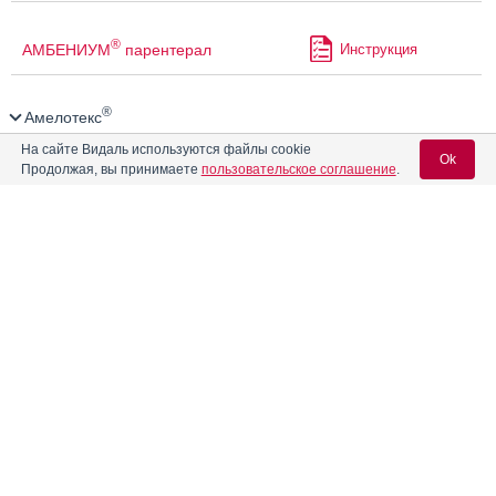
®
АМБЕНИУМ
парентерал
Инструкция
®
Амелотекс
На сайте Видаль используются файлы cookie
Ok
Аминофиллин-Эском
Инструкция
Продолжая, вы принимаете
пользовательское соглашение
.
Анальгин
Вход для специалистов
Анальгин Авексима
E-mail учетной записи Vidal:
Анальгин Альфактив
Инструкция
Пароль:
Анальгин Буфус
Инструкция
Анальгин в капсулах 0,25 г
Инструкция