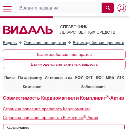
СПРАВОЧНИК
ЛЕКАРСТВЕННЫХ СРЕДСТВ
Видаль
Описание препаратов
Взаимодействие препаратов
Взаимодействие препаратов
Взаимодействие активных веществ
Поиск
По алфавиту
Активные в-ва
КФУ
ФТГ
КФГ
МКБ
АТХ
Компании
Заболевания
®
Совместимость Кардиомагнил и Компливит
-Актив
Страница описания препарата Кардиомагнил
®
Страница описания препарата Компливит
-Актив