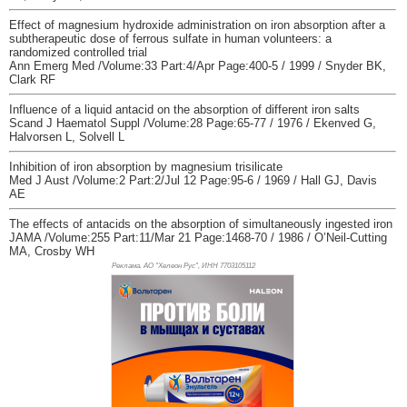
Effect of magnesium hydroxide administration on iron absorption after a
subtherapeutic dose of ferrous sulfate in human volunteers: a
randomized controlled trial
Ann Emerg Med /Volume:33 Part:4/Apr Page:400-5 / 1999 / Snyder BK,
Clark RF
Influence of a liquid antacid on the absorption of different iron salts
Scand J Haematol Suppl /Volume:28 Page:65-77 / 1976 / Ekenved G,
Halvorsen L, Solvell L
Inhibition of iron absorption by magnesium trisilicate
Med J Aust /Volume:2 Part:2/Jul 12 Page:95-6 / 1969 / Hall GJ, Davis
AE
The effects of antacids on the absorption of simultaneously ingested iron
JAMA /Volume:255 Part:11/Mar 21 Page:1468-70 / 1986 / O’Neil-Cutting
MA, Crosby WH
Реклама. АО "Хелеон Рус", ИНН 770
3105112