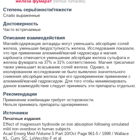
железа фумарат
(ferrous fumarate)
Cтепень серьёзности/тяжести
Слабо выраженные
Достоверность
Часто встречаемые
Описание взаимодействия
Магнийсодержащие антациды могут уменьшать абсорбцию солей
железа, уменьшая биодоступность железа. Исследования показали,
что при применении алюминий/магний гидроксида и магния
карбоната отмечается уменьшение абсорбции железа сульфата и
железа фумарата на 37% и 31% соответственно. Магния трисиликат
также уменьшает всасывание солей железа. Однако, в
изолированном исследовании не было выявлено значительного
снижения абсорбции железа при его одновременном применении с
алюминий/магний гидроксидом. Для того чтобы минимизировать
данное взаимодействие следует принимать эти препараты отдельно.
Рекомендации
Применение комбинации требует осторожности.
Нельзя принимать препараты одновременно.
Источники
Печатные издания
Effect of magnesium hydroxide on iron absorption following simulated
mild iron overdose in human subjects
Acad Emerg Med /Volume:5 Part:10/Oct Page:961-5 / 1998 / Wallace
KL, Curry SC, LoVecchio F et al