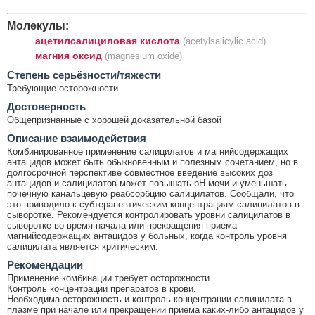
Молекулы:
ацетилсалициловая кислота
(acetylsalicylic acid)
магния оксид
(magnesium oxide)
Cтепень серьёзности/тяжести
Требующие осторожности
Достоверность
Общепризнанные с хорошей доказательной базой
Описание взаимодействия
Комбинированное применение салицилатов и магнийсодержащих
антацидов может быть обыкновенным и полезным сочетанием, но в
долгосрочной перспективе совместное введение высоких доз
антацидов и салицилатов может повышать рН мочи и уменьшать
почечную канальцевую реабсорбцию салицилатов. Сообщали, что
это приводило к субтерапевтическим концентрациям салицилатов в
сыворотке. Рекомендуется контролировать уровни салицилатов в
сыворотке во время начала или прекращения приема
магнийсодержащих антацидов у больных, когда контроль уровня
салицилата является критическим.
Рекомендации
Применение комбинации требует осторожности.
Контроль концентрации препаратов в крови.
Необходима осторожность и контроль концентрации салицилата в
плазме при начале или прекращении приема каких-либо антацидов у