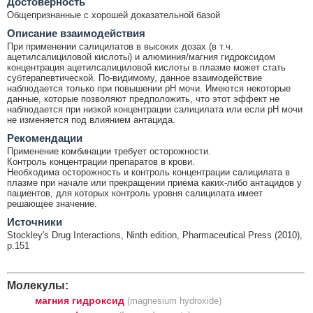
Достоверность
Общепризнанные с хорошей доказательной базой
Описание взаимодействия
При применении салицилатов в высоких дозах (в т.ч.
ацетилсалициловой кислоты) и алюминия/магния гидроксидом
концентрация ацетилсалициловой кислоты в плазме может стать
субтерапевтической. По-видимому, данное взаимодействие
наблюдается только при повышении рН мочи. Имеются некоторые
данные, которые позволяют предположить, что этот эффект не
наблюдается при низкой концентрации салицилата или если pH мочи
не изменяется под влиянием антацида.
Рекомендации
Применение комбинации требует осторожности.
Контроль концентрации препаратов в крови.
Необходима осторожность и контроль концентрации салицилата в
плазме при начале или прекращении приема каких-либо антацидов у
пациентов, для которых контроль уровня салицилата имеет
решающее значение.
Источники
Stockley's Drug Interactions, Ninth edition, Pharmaceutical Press (2010),
p.151
Молекулы:
магния гидроксид
(magnesium hydroxide)