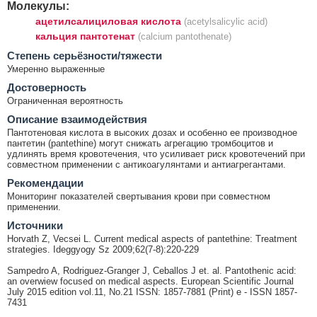
Молекулы:
ацетилсалициловая кислота
(acetylsalicylic acid)
кальция пантотенат
(calcium pantothenate)
Cтепень серьёзности/тяжести
Умеренно выраженные
Достоверность
Ограниченная вероятность
Описание взаимодействия
Пантотеновая кислота в высоких дозах и особенно ее производное
пантетин (pantethine) могут снижать агрегацию тромбоцитов и
удлинять время кровотечения, что усиливает риск кровотечений при
совместном применении с антикоагулянтами и антиагрегантами.
Рекомендации
Мониторинг показателей свертывания крови при совместном
применении.
Источники
Horvath Z, Vecsei L. Current medical aspects of pantethine: Treatment
strategies. Ideggyogy Sz 2009;62(7-8):220-229
Sampedro A, Rodriguez-Granger J, Ceballos J et. al. Pantothenic acid:
an overwiew focused on medical aspects. European Scientific Journal
July 2015 edition vol.11, No.21 ISSN: 1857-7881 (Print) e - ISSN 1857-
7431