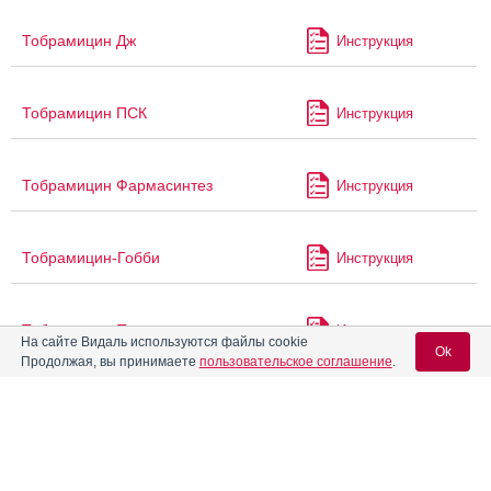
Тобрамицин Дж
Инструкция
Тобрамицин ПСК
Инструкция
Тобрамицин Фармасинтез
Инструкция
Тобрамицин-Гобби
Инструкция
Тобрамицин-Тева
Инструкция
На сайте Видаль используются файлы cookie
Ok
Продолжая, вы принимаете
пользовательское соглашение
.
Томапирин
Инструкция
Вход для специалистов
E-mail учетной записи Vidal:
®
Триалгин
Инструкция