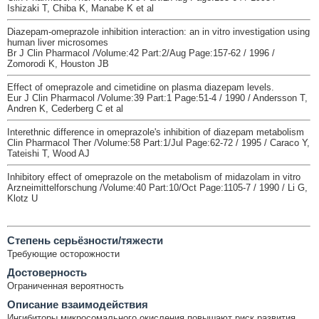
Ishizaki T, Chiba K, Manabe K et al
Diazepam-omeprazole inhibition interaction: an in vitro investigation using
human liver microsomes
Br J Clin Pharmacol /Volume:42 Part:2/Aug Page:157-62 / 1996 /
Zomorodi K, Houston JB
Effect of omeprazole and cimetidine on plasma diazepam levels.
Eur J Clin Pharmacol /Volume:39 Part:1 Page:51-4 / 1990 / Andersson T,
Andren K, Cederberg C et al
Interethnic difference in omeprazole's inhibition of diazepam metabolism
Clin Pharmacol Ther /Volume:58 Part:1/Jul Page:62-72 / 1995 / Caraco Y,
Tateishi T, Wood AJ
Inhibitory effect of omeprazole on the metabolism of midazolam in vitro
Arzneimittelforschung /Volume:40 Part:10/Oct Page:1105-7 / 1990 / Li G,
Klotz U
Cтепень серьёзности/тяжести
Требующие осторожности
Достоверность
Ограниченная вероятность
Описание взаимодействия
Ингибиторы микросомального окисления повышают риск развития