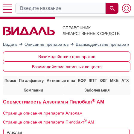
СПРАВОЧНИК
ЛЕКАРСТВЕННЫХ СРЕДСТВ
Видаль
Описание препаратов
Взаимодействие препаратов
Взаимодействие препаратов
Взаимодействие активных веществ
Поиск
По алфавиту
Активные в-ва
КФУ
ФТГ
КФГ
МКБ
АТХ
Компании
Заболевания
®
Совместимость Алзолам и Пилобакт
АМ
Страница описания препарата Алзолам
®
Страница описания препарата Пилобакт
АМ