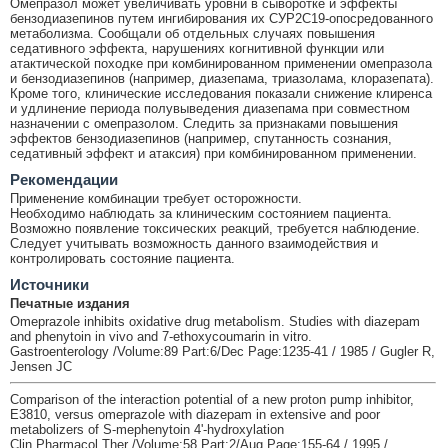
Омепразол может увеличивать уровни в сыворотке и эффекты
бензодиазепинов путем ингибирования их СУР2С19-опосредованного
метаболизма. Сообщали об отдельных случаях повышения
седативного эффекта, нарушениях когнитивной функции или
атактической походке при комбинированном применении омепразола
и бензодиазепинов (например, диазепама, триазолама, клоразепата).
Кроме того, клинические исследования показали снижение клиренса
и удлинение периода полувыведения диазепама при совместном
назначении с омепразолом. Следить за признаками повышения
эффектов бензодиазепинов (например, спутанность сознания,
седативный эффект и атаксия) при комбинированном применении.
Рекомендации
Применение комбинации требует осторожности.
Необходимо наблюдать за клиническим состоянием пациента.
Возможно появление токсических реакций, требуется наблюдение.
Следует учитывать возможность данного взаимодействия и
контролировать состояние пациента.
Источники
Печатные издания
Omeprazole inhibits oxidative drug metabolism. Studies with diazepam
and phenytoin in vivo and 7-ethoxycoumarin in vitro.
Gastroenterology /Volume:89 Part:6/Dec Page:1235-41 / 1985 / Gugler R,
Jensen JC
Comparison of the interaction potential of a new proton pump inhibitor,
E3810, versus omeprazole with diazepam in extensive and poor
metabolizers of S-mephenytoin 4'-hydroxylation
Clin Pharmacol Ther /Volume:58 Part:2/Aug Page:155-64 / 1995 /