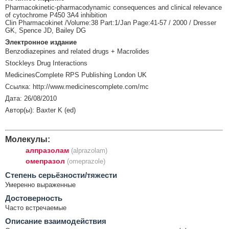
Pharmacokinetic-pharmacodynamic consequences and clinical relevance
of cytochrome P450 3A4 inhibition
Clin Pharmacokinet /Volume:38 Part:1/Jan Page:41-57 / 2000 / Dresser
GK, Spence JD, Bailey DG
Электронное издание
Benzodiazepines and related drugs + Macrolides
Stockleys Drug Interactions
MedicinesComplete RPS Publishing London UK
Ссылка: http://www.medicinescomplete.com/mc
Дата: 26/08/2010
Автор(ы): Baxter K (ed)
Молекулы:
алпразолам
(alprazolam)
омепразол
(omeprazole)
Cтепень серьёзности/тяжести
Умеренно выраженные
Достоверность
Часто встречаемые
Описание взаимодействия