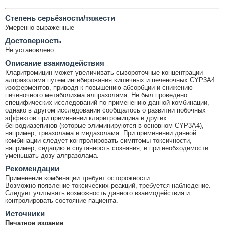
Cтепень серьёзности/тяжести
Умеренно выраженные
Достоверность
Не установлено
Описание взаимодействия
Кларитромицин может увеличивать сывороточные концентрации
алпразолама путем ингибирования кишечных и печеночных CYP3A4
изоферментов, приводя к повышению абсорбции и снижению
печеночного метаболизма алпразолама. Не был проведено
специфических исследований по применению данной комбинации,
однако в другом исследовании сообщалось о развитии побочных
эффектов при применении кларитромицина и других
бензодиазепинов (которые элиминируются в основном CYP3A4),
например, триазолама и мидазолама. При применении данной
комбинации следует контролировать симптомы токсичности,
например, седацию и спутанность сознания, и при необходимости
уменьшать дозу алпразолама.
Рекомендации
Применение комбинации требует осторожности.
Возможно появление токсических реакций, требуется наблюдение.
Следует учитывать возможность данного взаимодействия и
контролировать состояние пациента.
Источники
Печатное издание