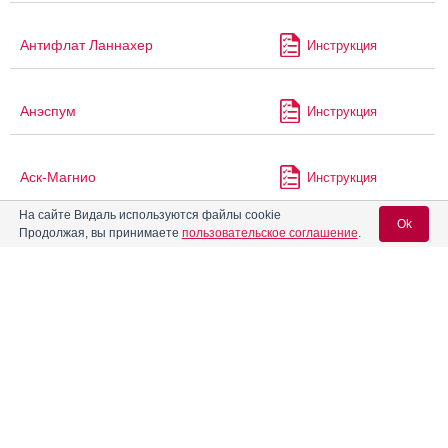
Антифлат Ланнахер
Инструкция
Анэспум
Инструкция
Аск-Магнио
Инструкция
На сайте Видаль используются файлы cookie
Ok
Продолжая, вы принимаете
пользовательское соглашение
.
Астрамаг
Инструкция
Вход для специалистов
Астрамаг А
Инструкция
E-mail учетной записи Vidal:
Атазанавир
Инструкция
Пароль:
Атазанавир Канон
Инструкция