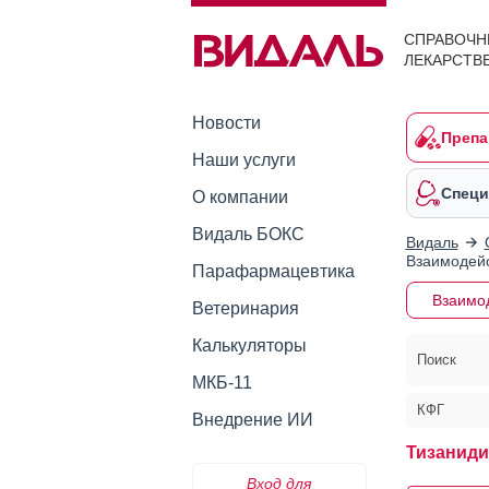
СПРАВОЧН
ЛЕКАРСТВ
Новости
Препа
Наши услуги
Специ
О компании
Видаль БОКС
Видаль
Взаимодейс
Парафармацевтика
Взаимо
Ветеринария
Калькуляторы
Поиск
МКБ-11
КФГ
Внедрение ИИ
Тизаниди
Вход для