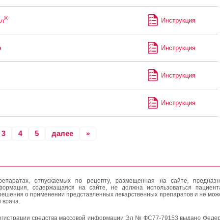
®
л
Инструкция
н
Инструкция
Инструкция
Инструкция
3
4
5
далее
»
епаратах, отпускаемых по рецепту, размещенная на сайте, предназн
формация, содержащаяся на сайте, не должна использоваться пациен
решения о применении представленных лекарственных препаратов и не мож
 врача.
егистрации средства массовой информации Эл № ФС77-79153 выдано Федер