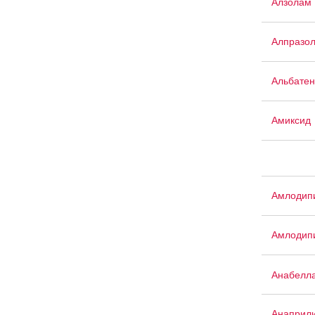
Алзолам
Алпразо
Альбатен
Амиксид
Амлодипи
Амлодипи
Анабелл
Анаприл