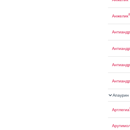
Анжелик
Антиандр
Антианд
Антианд
Антианд
Апаурин
Артлегиа
Арутимо