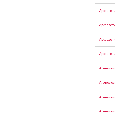
Арфазет
Арфазет
Арфазети
Арфазет
Атеноло
Атенолол
Атенолол
Атенолол