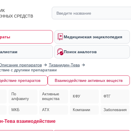
ИК
ЕННЫХ СРЕДСТВ
раты
Медицинская энциклопедия
алистам
Поиск аналогов
Описание препаратов
Тизанидин-Тева
твие с другими препаратами
действие препаратов
Взаимодействие активных веществ
По
Активные
КФУ
ФТГ
алфавиту
вещества
МКБ
АТХ
Компании
Заболевания
н-Тева взаимодействие