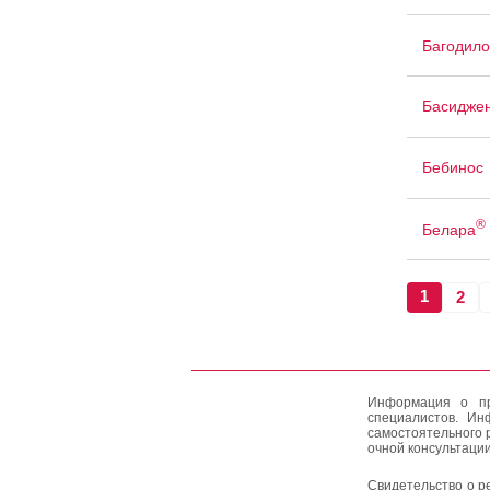
Багодило
Басидже
Бебинос
®
Белара
1
2
Информация о пр
специалистов. Ин
самостоятельного 
очной консультации
Свидетельство о р