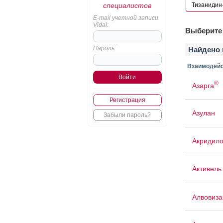
специалистов
E-mail учетной записи
Vidal:
Выберите 
Пароль:
Найдено 
Взаимодейс
®
Азарга
Регистрация
Азулан
Забыли пароль?
Акридил
Активель
Алвовиза