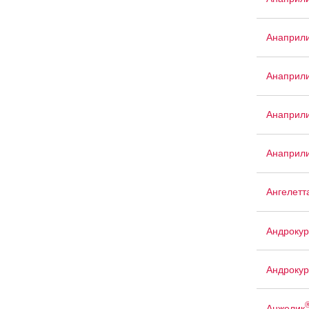
Анаприл
Анаприли
Анаприли
Анаприли
Ангелетт
Андрокур
Андрокур
Анжелик