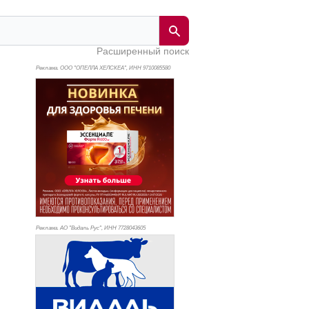
Расширенный поиск
Реклама. ООО "ОПЕЛЛА ХЕЛСКЕА", ИНН 971
0085580
Реклама. АО "Видаль Рус", ИНН 772
8043605