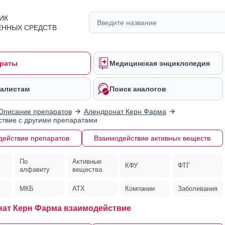
ИК
ЕННЫХ СРЕДСТВ
раты
Медицинская энциклопедия
алистам
Поиск аналогов
Описание препаратов
Алендронат Керн Фарма
твие с другими препаратами
действие препаратов
Взаимодействие активных веществ
По
Активные
КФУ
ФТГ
алфавиту
вещества
МКБ
АТХ
Компании
Заболевания
ат Керн Фарма взаимодействие