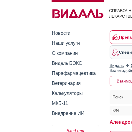
СПРАВОЧН
ЛЕКАРСТВ
Новости
Препа
Наши услуги
Специ
О компании
Видаль БОКС
Видаль
Взаимодейс
Парафармацевтика
Взаимо
Ветеринария
Калькуляторы
Поиск
МКБ-11
КФГ
Внедрение ИИ
Алендрон
Вход для