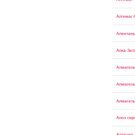
Алгемаг 
Аленталь
Алка-Зел
Алмагел
Алмагел
Алмагел
Алоэ сир
Алтацид