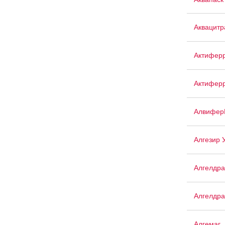
Аквацит
Актифер
Актиферр
Алвифер
Алгезир 
Алгелдра
Алгелдра
Алгемаг