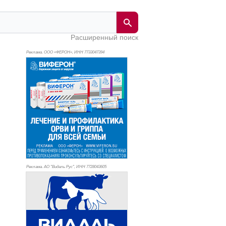
Расширенный поиск
Реклама. ООО «ФЕРОН», ИНН 773
3047394
Реклама. АО "Видаль Рус", ИНН 772
8043605