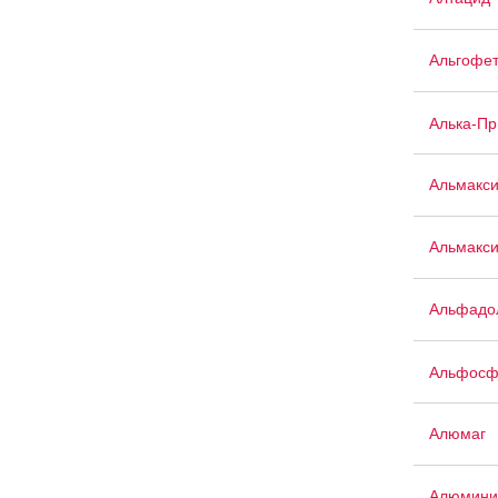
Альгофе
Алька-П
Альмакс
Альмакси
Альфадо
Альфосф
Алюмаг
Алюмини