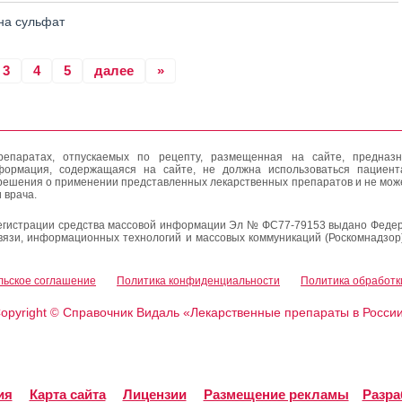
а сульфат
3
4
5
далее
»
епаратах, отпускаемых по рецепту, размещенная на сайте, предназн
формация, содержащаяся на сайте, не должна использоваться пациен
решения о применении представленных лекарственных препаратов и не мож
 врача.
егистрации средства массовой информации Эл № ФС77-79153 выдано Федер
вязи, информационных технологий и массовых коммуникаций (Роскомнадзор
льское соглашение
Политика конфиденциальности
Политика обработк
opyright
Справочник Видаль «Лекарственные препараты в Росси
©
ия
Карта сайта
Лицензии
Размещение рекламы
Разра