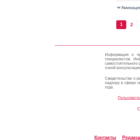
Амикацин
1
2
Информация о пр
специалистов. Ин
самостоятельного 
очной консультации
Свидетельство о р
надзору в сфере с
года.
Пользовате
C
Контакты
Редакц