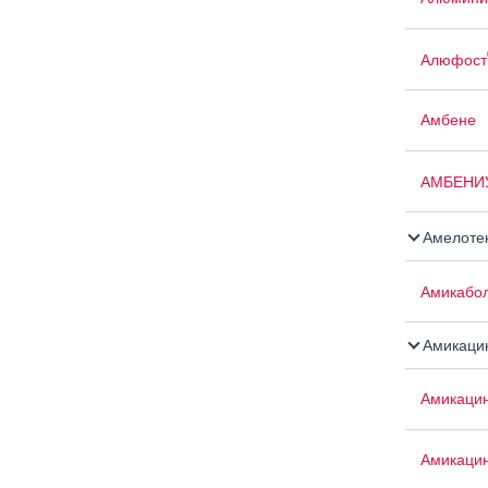
Алюфост
Амбене
АМБЕНИ
Амелоте
Амикабо
Амикаци
Амикаци
Амикаци