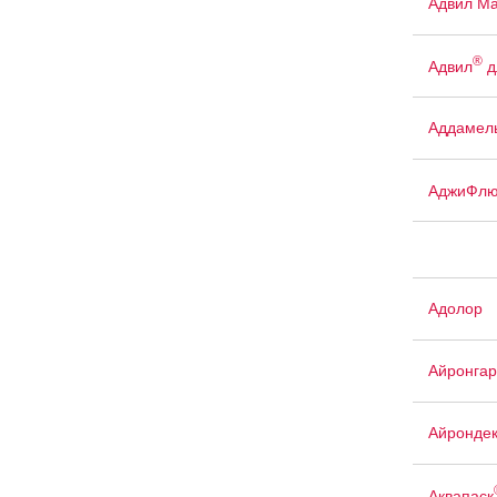
Адвил М
®
Адвил
д
Аддамел
АджиФлю
Адолор
Айронгар
Айрондек
Аквапаск