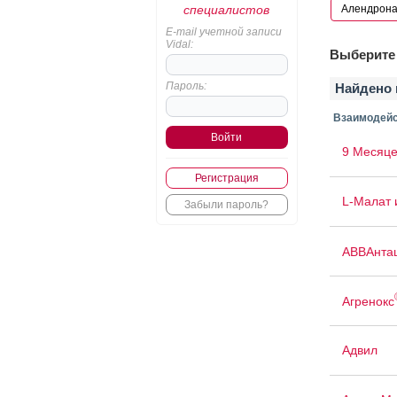
специалистов
E-mail учетной записи
Vidal:
Выберите 
Пароль:
Найдено 
Взаимодейс
9 Месяце
Регистрация
L-Малат 
Забыли пароль?
АВВАнта
Агренокс
Адвил