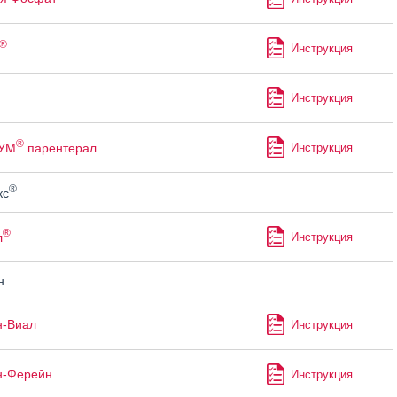
®
Инструкция
Инструкция
®
УМ
парентерал
Инструкция
®
кс
®
л
Инструкция
н
н-Виал
Инструкция
н-Ферейн
Инструкция