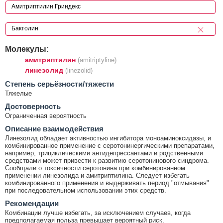
Молекулы:
амитриптилин
(amitriptyline)
линезолид
(linezolid)
Cтепень серьёзности/тяжести
Тяжелые
Достоверность
Ограниченная вероятность
Описание взаимодействия
Линезолид обладает активностью ингибитора моноаминоксидазы, и
комбинированное применение с серотонинергическими препаратами,
например, трициклическими антидепрессантами и родственными
средствами может привести к развитию серотонинового синдрома.
Сообщали о токсичности серотонина при комбинированном
применении линезолида и амитриптилина. Следует избегать
комбинированного применения и выдерживать период "отмывания"
при последовательном использовании этих средств.
Рекомендации
Комбинации лучше избегать, за исключением случаев, когда
предполагаемая польза превышает вероятный риск.