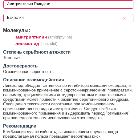
Молекулы:
амитриптилин
(amitriptyline)
линезолид
(linezolid)
Cтепень серьёзности/тяжести
Тяжелые
Достоверность
Ограниченная вероятность
Описание взаимодействия
Линезолид обладает активностью ингибитора моноаминоксидазы, и
комбинированное применение с серотонинергическими препаратами,
например, трициклическими антидепрессантами и родственными
средствами может привести к развитию серотонинового синдрома.
Сообщали о токсичности серотонина при комбинированном
применении линезолида и амитриптилина. Следует избегать
комбинированного применения и выдерживать период "отмывания"
при последовательном использовании этих средств.
Рекомендации
Комбинации лучше избегать, за исключением случаев, когда
предполагаемая польза превышает вероятный риск.