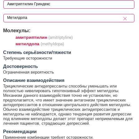
Молекулы:
амитриптилин
(amitriptyline)
метилдопа
(methyldopa)
Cтепень серьёзности/тяжести
Требующие осторожности
Достоверность
Ограниченная вероятность
Описание взаимодействия
Трициклические антидепрессанты способны уменьшать или
полностью нивелировать гипотензивный эффект метилдопы.
Механизм данного взаимодействия точно не установлен, но
предполагается, что имеет значение антагонизм трициклических
антидепрессантов в отношении центрального действия метилдопы.
Обычно взаимодействие трициклических антидепрессантов и
метилдопы не наблюдается, однако тенденция развития депрессии
под влиянием метилдопы делает этот препарат неприемлемым для
лечения пациентов, страдающих депрессией.
Рекомендации
Применение комбинации требует осторожности.