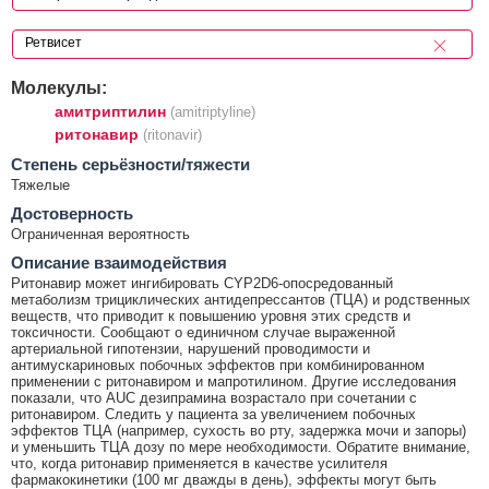
Молекулы:
амитриптилин
(amitriptyline)
ритонавир
(ritonavir)
Cтепень серьёзности/тяжести
Тяжелые
Достоверность
Ограниченная вероятность
Описание взаимодействия
Ритонавир может ингибировать CYP2D6-опосредованный
метаболизм трициклических антидепрессантов (ТЦА) и родственных
веществ, что приводит к повышению уровня этих средств и
токсичности. Сообщают о единичном случае выраженной
артериальной гипотензии, нарушений проводимости и
антимускариновых побочных эффектов при комбинированном
применении с ритонавиром и мапротилином. Другие исследования
показали, что AUC дезипрамина возрастало при сочетании с
ритонавиром. Следить у пациента за увеличением побочных
эффектов ТЦА (например, сухость во рту, задержка мочи и запоры)
и уменьшить ТЦА дозу по мере необходимости. Обратите внимание,
что, когда ритонавир применяется в качестве усилителя
фармакокинетики (100 мг дважды в день), эффекты могут быть