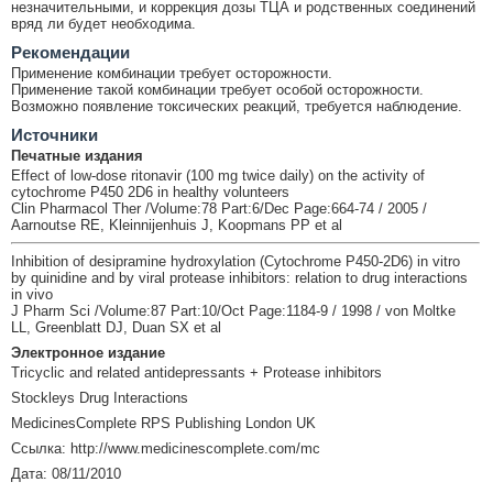
незначительными, и коррекция дозы ТЦА и родственных соединений
вряд ли будет необходима.
Рекомендации
Применение комбинации требует осторожности.
Применение такой комбинации требует особой осторожности.
Возможно появление токсических реакций, требуется наблюдение.
Источники
Печатные издания
Effect of low-dose ritonavir (100 mg twice daily) on the activity of
cytochrome P450 2D6 in healthy volunteers
Clin Pharmacol Ther /Volume:78 Part:6/Dec Page:664-74 / 2005 /
Aarnoutse RE, Kleinnijenhuis J, Koopmans PP et al
Inhibition of desipramine hydroxylation (Cytochrome P450-2D6) in vitro
by quinidine and by viral protease inhibitors: relation to drug interactions
in vivo
J Pharm Sci /Volume:87 Part:10/Oct Page:1184-9 / 1998 / von Moltke
LL, Greenblatt DJ, Duan SX et al
Электронное издание
Tricyclic and related antidepressants + Protease inhibitors
Stockleys Drug Interactions
MedicinesComplete RPS Publishing London UK
Ссылка: http://www.medicinescomplete.com/mc
Дата: 08/11/2010