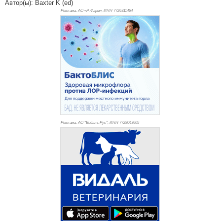
Автор(ы): Baxter K (ed)
Реклама. АО «Р-Фарм», ИНН 772
6311464
Реклама. АО "Видаль Рус", ИНН 772
8043605