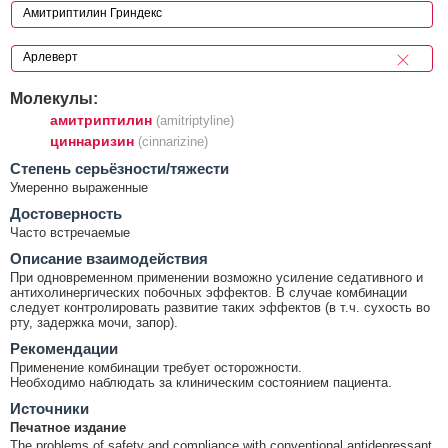
Молекулы:
амитриптилин
(amitriptyline)
циннаризин
(cinnarizine)
Cтепень серьёзности/тяжести
Умеренно выраженные
Достоверность
Часто встречаемые
Описание взаимодействия
При одновременном применении возможно усиление седативного и
антихолинергических побочных эффектов. В случае комбинации
следует контролировать развитие таких эффектов (в т.ч. сухость во
рту, задержка мочи, запор).
Рекомендации
Применение комбинации требует осторожности.
Необходимо наблюдать за клиническим состоянием пациента.
Источники
Печатное издание
The problems of safety and compliance with conventional antidepressant