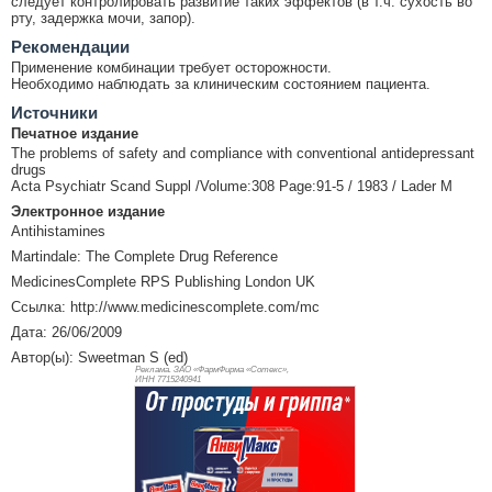
следует контролировать развитие таких эффектов (в т.ч. сухость во
рту, задержка мочи, запор).
Рекомендации
Применение комбинации требует осторожности.
Необходимо наблюдать за клиническим состоянием пациента.
Источники
Печатное издание
The problems of safety and compliance with conventional antidepressant
drugs
Acta Psychiatr Scand Suppl /Volume:308 Page:91-5 / 1983 / Lader M
Электронное издание
Antihistamines
Martindale: The Complete Drug Reference
MedicinesComplete RPS Publishing London UK
Ссылка: http://www.medicinescomplete.com/mc
Дата: 26/06/2009
Автор(ы): Sweetman S (ed)
Реклама. ЗАО «ФармФирма «Сотекс»,
ИНН 771
5240941