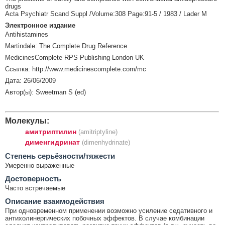
drugs
Acta Psychiatr Scand Suppl /Volume:308 Page:91-5 / 1983 / Lader M
Электронное издание
Antihistamines
Martindale: The Complete Drug Reference
MedicinesComplete RPS Publishing London UK
Ссылка: http://www.medicinescomplete.com/mc
Дата: 26/06/2009
Автор(ы): Sweetman S (ed)
Молекулы:
амитриптилин
(amitriptyline)
дименгидринат
(dimenhydrinate)
Cтепень серьёзности/тяжести
Умеренно выраженные
Достоверность
Часто встречаемые
Описание взаимодействия
При одновременном применении возможно усиление седативного и
антихолинергических побочных эффектов. В случае комбинации