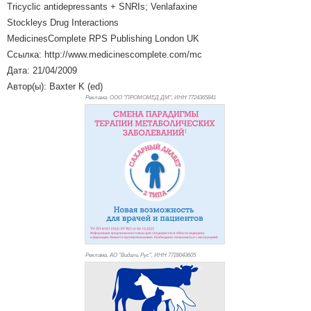
Tricyclic antidepressants + SNRIs; Venlafaxine
Stockleys Drug Interactions
MedicinesComplete RPS Publishing London UK
Ссылка: http://www.medicinescomplete.com/mc
Дата: 21/04/2009
Автор(ы): Baxter K (ed)
Реклама. ООО "ПРОМОМЕД ДМ", ИНН 772
4365841
Реклама. АО "Видаль Рус", ИНН 772
8043605