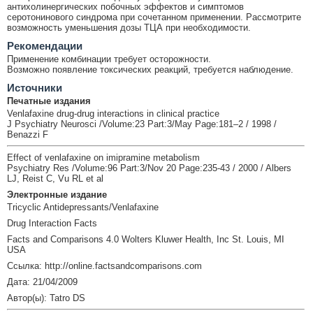
антихолинергических побочных эффектов и симптомов
серотонинового синдрома при сочетанном применении. Рассмотрите
возможность уменьшения дозы ТЦА при необходимости.
Рекомендации
Применение комбинации требует осторожности.
Возможно появление токсических реакций, требуется наблюдение.
Источники
Печатные издания
Venlafaxine drug-drug interactions in clinical practice
J Psychiatry Neurosci /Volume:23 Part:3/May Page:181–2 / 1998 /
Benazzi F
Effect of venlafaxine on imipramine metabolism
Psychiatry Res /Volume:96 Part:3/Nov 20 Page:235-43 / 2000 / Albers
LJ, Reist C, Vu RL et al
Электронные издание
Tricyclic Antidepressants/Venlafaxine
Drug Interaction Facts
Facts and Comparisons 4.0 Wolters Kluwer Health, Inc St. Louis, MI
USA
Ссылка: http://online.factsandcomparisons.com
Дата: 21/04/2009
Автор(ы): Tatro DS