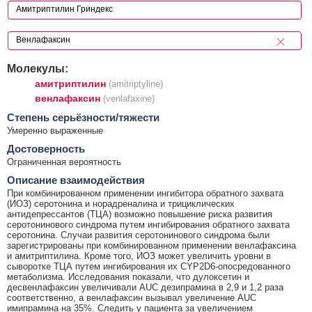
Молекулы:
амитриптилин
(amitriptyline)
венлафаксин
(venlafaxine)
Cтепень серьёзности/тяжести
Умеренно выраженные
Достоверность
Ограниченная вероятность
Описание взаимодействия
При комбинированном применении ингибитора обратного захвата
(ИОЗ) серотонина и норадреналина и трициклических
антидепрессантов (ТЦА) возможно повышение риска развития
серотонинового синдрома путем ингибирования обратного захвата
серотонина. Случаи развития серотонинового синдрома были
зарегистрированы при комбинированном применении венлафаксина
и амитриптилина. Кроме того, ИОЗ может увеличить уровни в
сыворотке ТЦА путем ингибирования их CYP2D6-опосредованного
метаболизма. Исследования показали, что дулоксетин и
десвенлафаксин увеличивали AUC дезипрамина в 2,9 и 1,2 раза
соответственно, а венлафаксин вызывал увеличение AUC
имипрамина на 35%. Следить у пациента за увеличением