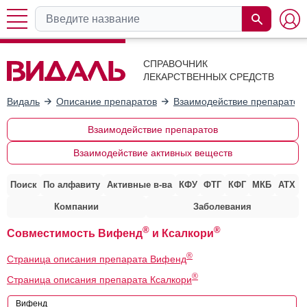
СПРАВОЧНИК
ЛЕКАРСТВЕННЫХ СРЕДСТВ
Видаль
Описание препаратов
Взаимодействие препаратов
Взаимодействие препаратов
Взаимодействие активных веществ
Поиск
По алфавиту
Активные в-ва
КФУ
ФТГ
КФГ
МКБ
АТХ
Компании
Заболевания
®
®
Совместимость Вифенд
и Ксалкори
®
Страница описания препарата Вифенд
®
Страница описания препарата Ксалкори