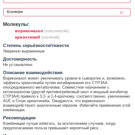
Молекулы:
вориконазол
(voriconazole)
кризотиниб
(crizotinib)
Cтепень серьёзности/тяжести
Умеренно выраженные
Достоверность
Не установлено
Описание взаимодействия
Вориконазол может увеличивать уровни в сыворотке и, возможно,
эффекты кризотиниба путем ингибирования его CYP3A4-
опосредованного метаболизма. Совместное назначение с
кетоконазолом (другой противогрибковый азол и мощный ингибитор
CYP3A4) привело к 3,2- и 1,4-кратному, соответственно, увеличению
AUC и Cmax кризотиниба. Ожидается, что вориконазол
взаимодействуют аналогичным образом. Избегайте применения этой
комбинации.
Рекомендации
Комбинации лучше избегать, за исключением случаев, когда
предполагаемая польза превышает вероятный риск.