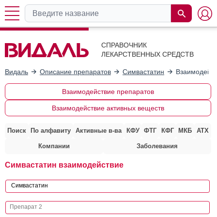
СПРАВОЧНИК
ЛЕКАРСТВЕННЫХ СРЕДСТВ
Видаль
Описание препаратов
Симвастатин
Взаимодейст
Взаимодействие препаратов
Взаимодействие активных веществ
Поиск
По алфавиту
Активные в-ва
КФУ
ФТГ
КФГ
МКБ
АТХ
Компании
Заболевания
Симвастатин взаимодействие