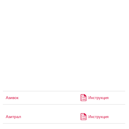
Азивок
Инструкция
Азитрал
Инструкция