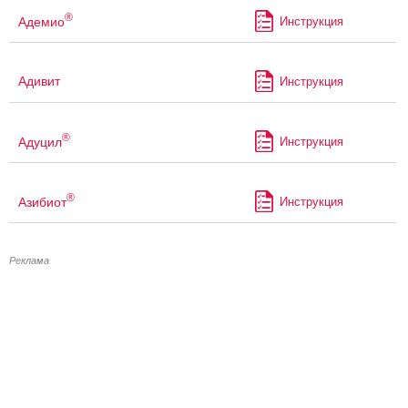
®
Адемио
Инструкция
Адивит
Инструкция
®
Адуцил
Инструкция
®
Азибиот
Инструкция
Реклама