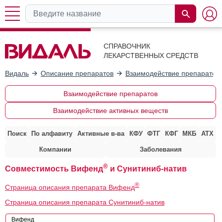
СПРАВОЧНИК
ЛЕКАРСТВЕННЫХ СРЕДСТВ
Видаль
Описание препаратов
Взаимодействие препаратов
Взаимодействие препаратов
Взаимодействие активных веществ
Поиск
По алфавиту
Активные в-ва
КФУ
ФТГ
КФГ
МКБ
АТХ
Компании
Заболевания
®
Совместимость Вифенд
и Сунитиниб-натив
®
Страница описания препарата Вифенд
Страница описания препарата Сунитиниб-натив