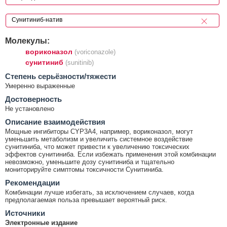
Молекулы:
вориконазол
(voriconazole)
сунитиниб
(sunitinib)
Cтепень серьёзности/тяжести
Умеренно выраженные
Достоверность
Не установлено
Описание взаимодействия
Мощные ингибиторы CYP3A4, например, вориконазол, могут
уменьшить метаболизм и увеличить системное воздействие
сунитиниба, что может привести к увеличению токсических
эффектов сунитиниба. Если избежать применения этой комбинации
невозможно, уменьшите дозу сунитиниба и тщательно
мониторируйте симптомы токсичности Сунитиниба.
Рекомендации
Комбинации лучше избегать, за исключением случаев, когда
предполагаемая польза превышает вероятный риск.
Источники
Электронные издание