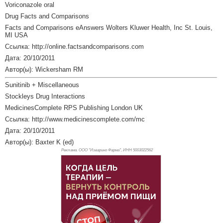
Voriconazole oral
Drug Facts and Comparisons
Facts and Comparisons eAnswers Wolters Kluwer Health, Inc St. Louis,
MI USA
Ссылка: http://online.factsandcomparisons.com
Дата: 20/10/2011
Автор(ы): Wickersham RM
Sunitinib + Miscellaneous
Stockleys Drug Interactions
MedicinesComplete RPS Publishing London UK
Ссылка: http://www.medicinescomplete.com/mc
Дата: 20/10/2011
Автор(ы): Baxter K (ed)
Реклама. ООО "Изварино Фарма", ИНН 500
3022562