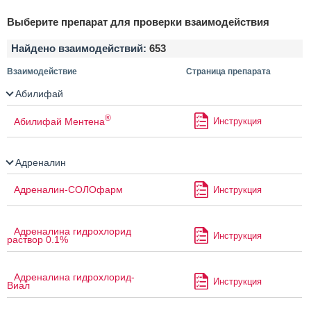
Выберите препарат для проверки взаимодействия
Найдено взаимодействий:
653
Взаимодействие
Страница препарата
Абилифай
®
Абилифай Ментена
Инструкция
Адреналин
Адреналин-СОЛОфарм
Инструкция
Адреналина гидрохлорид
Инструкция
раствор 0.1%
Адреналина гидрохлорид-
Инструкция
Виал