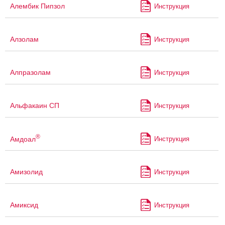
Алембик Пипзол
Инструкция
Алзолам
Инструкция
Алпразолам
Инструкция
Альфакаин СП
Инструкция
®
Амдоал
Инструкция
Амизолид
Инструкция
Амиксид
Инструкция