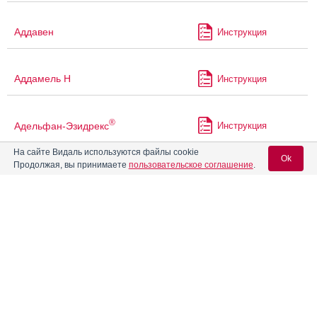
Аддавен
Инструкция
Аддамель Н
Инструкция
®
Адельфан-Эзидрекс
Инструкция
На сайте Видаль используются файлы cookie
Ok
Продолжая, вы принимаете
пользовательское соглашение
.
®
Адемио
Инструкция
Вход для специалистов
Адепресс
Инструкция
E-mail учетной записи Vidal:
®
АджиКолд
Инструкция
Пароль:
®
АджиФлюкс
Инструкция