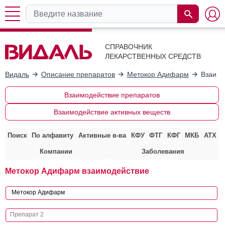
СПРАВОЧНИК
ЛЕКАРСТВЕННЫХ СРЕДСТВ
Видаль
Описание препаратов
Метокор Адифарм
Взаимо
Взаимодействие препаратов
Взаимодействие активных веществ
Поиск
По алфавиту
Активные в-ва
КФУ
ФТГ
КФГ
МКБ
АТХ
Компании
Заболевания
Метокор Адифарм взаимодействие