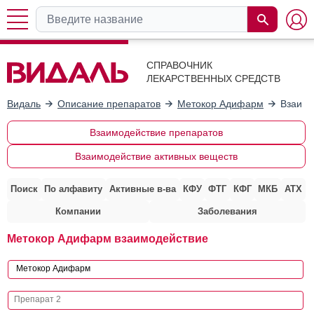
СПРАВОЧНИК
ЛЕКАРСТВЕННЫХ СРЕДСТВ
Видаль
Описание препаратов
Метокор Адифарм
Взаимо
Взаимодействие препаратов
Взаимодействие активных веществ
Поиск
По алфавиту
Активные в-ва
КФУ
ФТГ
КФГ
МКБ
АТХ
Компании
Заболевания
Метокор Адифарм взаимодействие