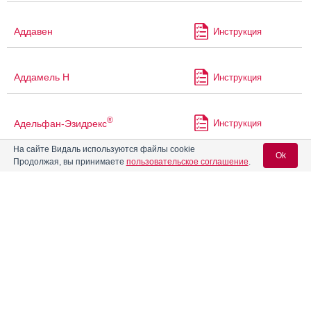
Аддавен
Инструкция
Аддамель Н
Инструкция
®
Адельфан-Эзидрекс
Инструкция
На сайте Видаль используются файлы cookie
Ok
Продолжая, вы принимаете
пользовательское соглашение
.
®
Адемио
Инструкция
Вход для специалистов
Адепресс
Инструкция
E-mail учетной записи Vidal:
®
АджиКолд
Инструкция
Пароль:
®
АджиФлюкс
Инструкция