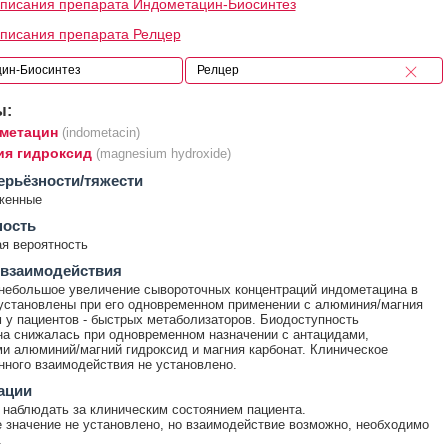
писания препарата Индометацин-Биосинтез
писания препарата Релцер
ы:
метацин
(indometacin)
ия гидроксид
(magnesium hydroxide)
ерьёзности/тяжести
женные
ность
я вероятность
 взаимодействия
небольшое увеличение сывороточных концентраций индометацина в
установлены при его одновременном применении с алюминия/магния
 у пациентов - быстрых метаболизаторов. Биодоступность
а снижалась при одновременном назначении с антацидами,
 алюминий/магний гидроксид и магния карбонат. Клиническое
нного взаимодействия не установлено.
ации
наблюдать за клиническим состоянием пациента.
 значение не установлено, но взаимодействие возможно, необходимо
.