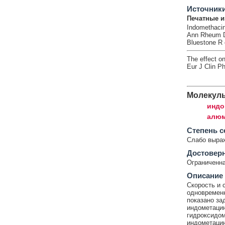
Источник
Печатные и
Indomethacin
Ann Rheum Di
Bluestone R e
The effect on
Eur J Clin P
Молекул
индо
алюм
Cтепень с
Слабо выра
Достовер
Ограниченна
Описание
Скорость и 
одновременн
показано за
индометацин
гидроксидом
индометацин