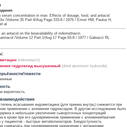
и
здания
 serum concentration in man. Effects of dosage, food, and antacid
s /Volume:35 Part:4/Aug Page:333-8 / 1976 / Emori HW, Paulus H,
t al
 an antacid on the bioavailability of indomethacin
harmacol /Volume:12 Part:1/Aug 17 Page:65-8 / 1977 / Galeazzi RL
ы:
метацин
(indometacin)
иния гидроксид высушенный
(dried aluminium hydroxide)
ерьёзности/тяжести
женные
ность
я вероятность
 взаимодействия
степень всасывания индометацина (для приема внутрь) снижается при
ом применении с алюминия гидроксидом. В другом исследовании было
держка и небольшое увеличение сывороточных концентраций
а в крови при его одновременном применении с алюминия/магния
 у пациентов - быстрых метаболизаторов. Биодоступность
а снижалась при одновременном назначении с антацидами,