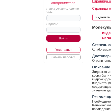
Страница о
специалистов
Страница о
E-mail учетной записи
Vidal:
Пароль:
Молекул
индо
магн
Cтепень с
Слабо выра
Регистрация
Достовер
Забыли пароль?
Ограниченна
Описание
Задержка и 
крови были 
гидроксидом
индометацин
содержащими
значение да
Рекоменд
Необходимо 
Клиническое
наблюдение