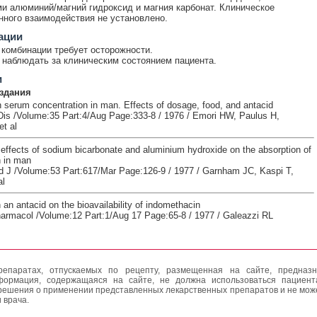
 алюминий/магний гидроксид и магния карбонат. Клиническое
нного взаимодействия не установлено.
ации
комбинации требует осторожности.
наблюдать за клиническим состоянием пациента.
и
здания
 serum concentration in man. Effects of dosage, food, and antacid
s /Volume:35 Part:4/Aug Page:333-8 / 1976 / Emori HW, Paulus H,
t al
 effects of sodium bicarbonate and aluminium hydroxide on the absorption of
 in man
 J /Volume:53 Part:617/Mar Page:126-9 / 1977 / Garnham JC, Kaspi T,
al
 an antacid on the bioavailability of indomethacin
harmacol /Volume:12 Part:1/Aug 17 Page:65-8 / 1977 / Galeazzi RL
епаратах, отпускаемых по рецепту, размещенная на сайте, предназн
формация, содержащаяся на сайте, не должна использоваться пациен
решения о применении представленных лекарственных препаратов и не мож
 врача.