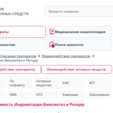
ИК
ЕННЫХ СРЕДСТВ
раты
Медицинская энциклопедия
алистам
Поиск аналогов
Описание препаратов
Взаимодействие препаратов
н-Биосинтез и Релцер
действие препаратов
Взаимодействие активных веществ
По
Активные
КФУ
ФТГ
алфавиту
вещества
МКБ
АТХ
Компании
Заболевания
мость Индометацин-Биосинтез и Релцер