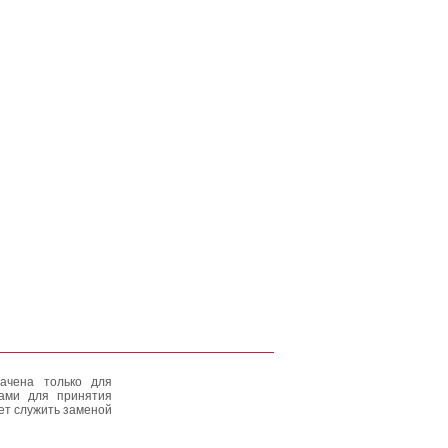
ачена только для
тами для принятия
ет служить заменой