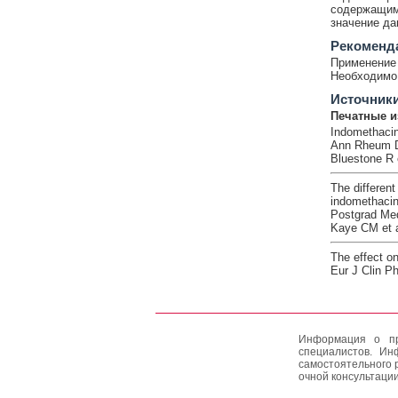
содержащими
значение да
Рекоменд
Применение 
Необходимо 
Источник
Печатные и
Indomethacin
Ann Rheum Di
Bluestone R e
The different
indomethacin
Postgrad Med
Kaye CM et 
The effect on
Eur J Clin P
Информация о пр
специалистов. Ин
самостоятельного 
очной консультации