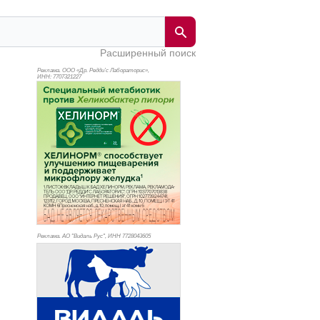
Расширенный поиск
Реклама. ООО «Др. Редди’с Лабораторис»,
ИНН: 770
7321227
Реклама. АО "Видаль Рус", ИНН 772
8043605