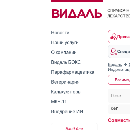
СПРАВОЧН
ЛЕКАРСТВ
Новости
Препа
Наши услуги
Специ
О компании
Видаль БОКС
Видаль
Индометаци
Парафармацевтика
Взаимо
Ветеринария
Калькуляторы
Поиск
МКБ-11
КФГ
Внедрение ИИ
Совмести
Вход для