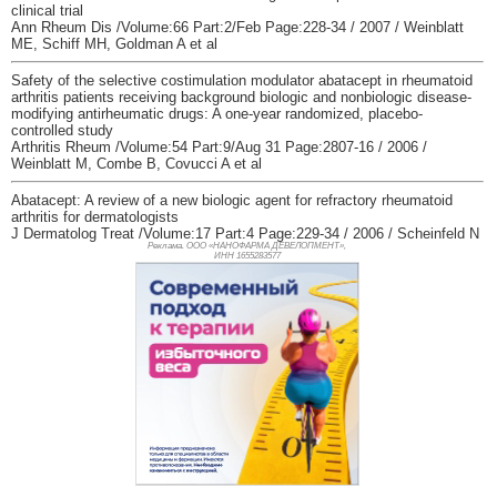
clinical trial
Ann Rheum Dis /Volume:66 Part:2/Feb Page:228-34 / 2007 / Weinblatt
ME, Schiff MH, Goldman A et al
Safety of the selective costimulation modulator abatacept in rheumatoid
arthritis patients receiving background biologic and nonbiologic disease-
modifying antirheumatic drugs: A one-year randomized, placebo-
controlled study
Arthritis Rheum /Volume:54 Part:9/Aug 31 Page:2807-16 / 2006 /
Weinblatt M, Combe B, Covucci A et al
Abatacept: A review of a new biologic agent for refractory rheumatoid
arthritis for dermatologists
J Dermatolog Treat /Volume:17 Part:4 Page:229-34 / 2006 / Scheinfeld N
Реклама. ООО «НАНОФАРМА ДЕВЕЛОПМЕНТ»,
ИНН 165
5283577