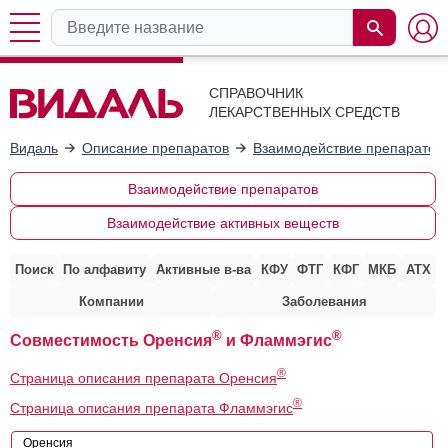
СПРАВОЧНИК
ЛЕКАРСТВЕННЫХ СРЕДСТВ
Видаль
Описание препаратов
Взаимодействие препаратов
Взаимодействие препаратов
Взаимодействие активных веществ
Поиск
По алфавиту
Активные в-ва
КФУ
ФТГ
КФГ
МКБ
АТХ
Компании
Заболевания
®
®
Совместимость Оренсия
и Фламмэгис
®
Страница описания препарата Оренсия
®
Страница описания препарата Фламмэгис