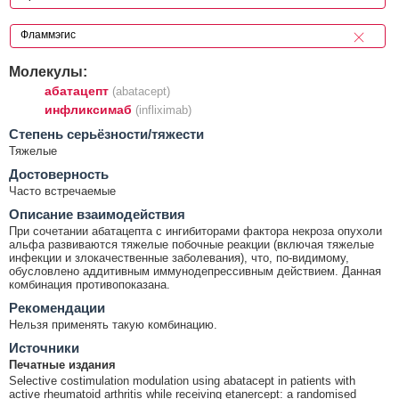
Молекулы:
абатацепт
(abatacept)
инфликсимаб
(infliximab)
Cтепень серьёзности/тяжести
Тяжелые
Достоверность
Часто встречаемые
Описание взаимодействия
При сочетании абатацепта с ингибиторами фактора некроза опухоли
альфа развиваются тяжелые побочные реакции (включая тяжелые
инфекции и злокачественные заболевания), что, по-видимому,
обусловлено аддитивным иммунодепрессивным действием. Данная
комбинация противопоказана.
Рекомендации
Нельзя применять такую комбинацию.
Источники
Печатные издания
Selective costimulation modulation using abatacept in patients with
active rheumatoid arthritis while receiving etanercept: a randomised