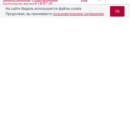
уменьшенным содержанием
антигенов жидкий (АДС-М
анатоксин)
На сайте Видаль используются файлы cookie
Ok
Продолжая, вы принимаете
пользовательское соглашение
.
Анатоксин столбнячный
Инструкция
очищенный адсорбированный
жидкий (АС-анатоксин)
Вход для специалистов
E-mail учетной записи Vidal:
Анатоксин столбнячный
очищенный адсорбированный
Инструкция
жидкий для доноров (АС-
анатоксин для доноров)
Пароль:
Андипал
Инструкция
Андипал Авексима
Инструкция
Регистрация
Забыли пароль?
Апо-Карбамазепин
Инструкция