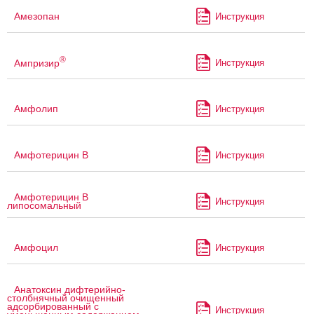
Амезопан
Инструкция
®
Ампризир
Инструкция
Амфолип
Инструкция
Амфотерицин В
Инструкция
Амфотерицин В
Инструкция
липосомальный
Амфоцил
Инструкция
Анатоксин дифтерийно-
столбнячный очищенный
адсорбированный с
Инструкция