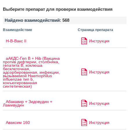
Выберите препарат для проверки взаимодействия
Найдено взаимодействий:
568
Взаимодействие
Страница препарата
H-B-Вакс II
Инструкция
аАКДС-Геп B + Hib (Вакцина
против дифтерии, столбняка,
гепатита B, коклюша
бесклеточная,
Инструкция
адсорбированная, инфекции,
вызываемой Haemophilus
influenzae тип b,
конъюгированная
синтетическая)
Абакавир + Зидовудин +
Инструкция
Ламивудин
Аваксим 160
Инструкция