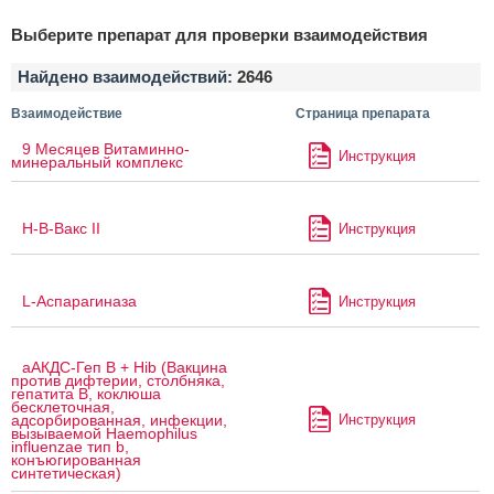
Выберите препарат для проверки взаимодействия
Найдено взаимодействий:
2646
Взаимодействие
Страница препарата
9 Месяцев Витаминно-
Инструкция
минеральный комплекс
H-B-Вакс II
Инструкция
L-Аспарагиназа
Инструкция
аАКДС-Геп B + Hib (Вакцина
против дифтерии, столбняка,
гепатита B, коклюша
бесклеточная,
Инструкция
адсорбированная, инфекции,
вызываемой Haemophilus
influenzae тип b,
конъюгированная
синтетическая)