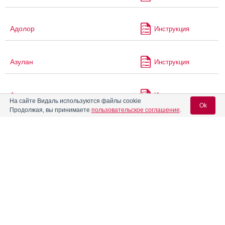
Адолор
Инструкция
Азулан
Инструкция
Аквамокс
Инструкция
На сайте Видаль используются файлы cookie
Ok
Продолжая, вы принимаете
пользовательское соглашение
.
®
Аквапаск
Инструкция
Вход для специалистов
E-mail учетной записи Vidal:
Аквацитрамон
Инструкция
®
Пароль:
Акдайна
Инструкция