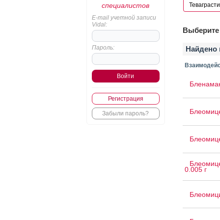
специалистов
E-mail учетной записи
Vidal:
Выберите 
Пароль:
Найдено 
Взаимодейс
Бленама
Регистрация
Блеомиц
Забыли пароль?
Блеомице
Блеомице
0.005 г
Блеомиц