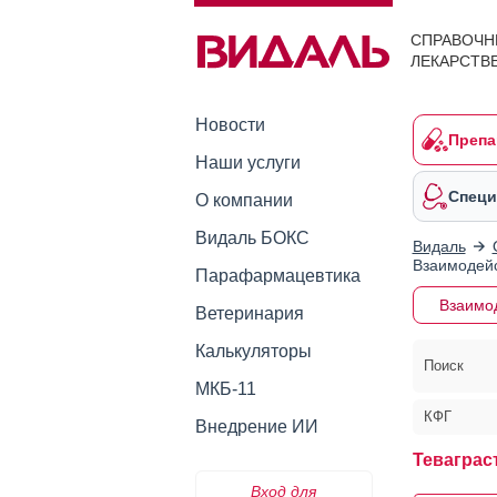
СПРАВОЧН
ЛЕКАРСТВ
Новости
Препа
Наши услуги
Специ
О компании
Видаль БОКС
Видаль
Взаимодейс
Парафармацевтика
Взаимо
Ветеринария
Калькуляторы
Поиск
МКБ-11
КФГ
Внедрение ИИ
Теваграс
Вход для