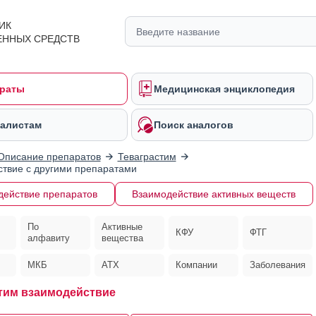
ИК
ЕННЫХ СРЕДСТВ
раты
Медицинская энциклопедия
алистам
Поиск аналогов
Описание препаратов
Теваграстим
твие с другими препаратами
действие препаратов
Взаимодействие активных веществ
По
Активные
КФУ
ФТГ
алфавиту
вещества
МКБ
АТХ
Компании
Заболевания
тим взаимодействие