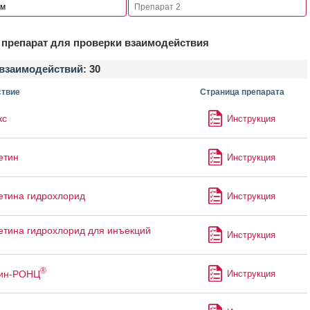
препарат для проверки взаимодействия
взаимодействий:
30
твие
Страница препарата
кс
Инструкция
етин
Инструкция
тина гидрохлорид
Инструкция
тина гидрохлорид для инъекций
Инструкция
®
ин-РОНЦ
Инструкция