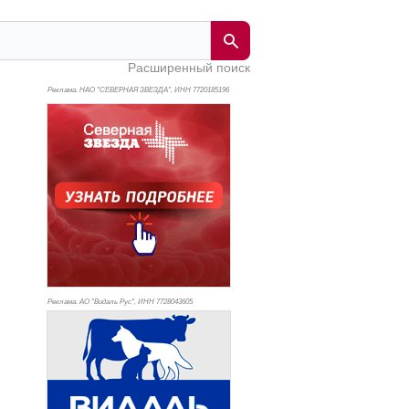
Расширенный поиск
Реклама. НАО "СЕВЕРНАЯ ЗВЕЗДА", ИНН 772
0185196
Реклама. АО "Видаль Рус", ИНН 772
8043605