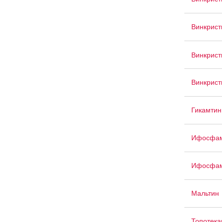
Винкрист
Винкрис
Винкрист
Гикамтин
Ифосфа
Ифосфа
Мальтин
Топотека