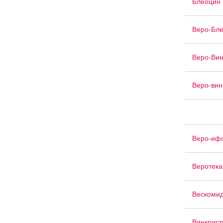
Блеоцин
Веро-Бл
Веро-Вин
Веро-вин
Веро-иф
Веротека
Вескоми
Винкрист