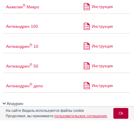
®
Анжелик
Микро
Инструкция
Антиандрен 100
Инструкция
®
Антиандрен
10
Инструкция
®
Антиандрен
50
Инструкция
®
Антиандрен
депо
Инструкция
Апаурин
На сайте Видаль используются файлы cookie
Ok
Апо-Карбамазепин
Инструкция
Продолжая, вы принимаете
пользовательское соглашение
.