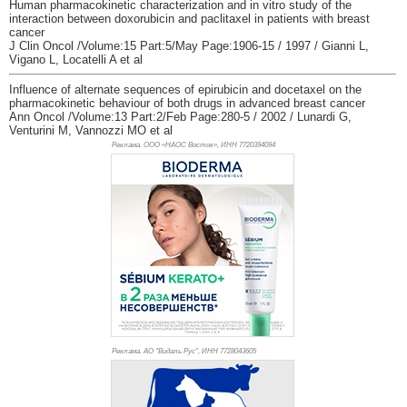
Human pharmacokinetic characterization and in vitro study of the
interaction between doxorubicin and paclitaxel in patients with breast
cancer
J Clin Oncol /Volume:15 Part:5/May Page:1906-15 / 1997 / Gianni L,
Vigano L, Locatelli A et al
Influence of alternate sequences of epirubicin and docetaxel on the
pharmacokinetic behaviour of both drugs in advanced breast cancer
Ann Oncol /Volume:13 Part:2/Feb Page:280-5 / 2002 / Lunardi G,
Venturini M, Vannozzi MO et al
Реклама. ООО «НАОС Восток», ИНН 772
0394094
Реклама. АО "Видаль Рус", ИНН 772
8043605