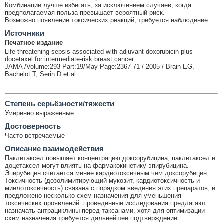
Комбинации лучше избегать, за исключением случаев, когда
предполагаемая польза превышает вероятный риск.
Возможно появление токсических реакций, требуется наблюдение.
Источники
Печатное издание
Life-threatening sepsis associated with adjuvant doxorubicin plus
docetaxel for intermediate-risk breast cancer
JAMA /Volume:293 Part:19/May Page:2367-71 / 2005 / Brain EG,
Bachelot T, Serin D et al
Cтепень серьёзности/тяжести
Умеренно выраженные
Достоверность
Часто встречаемые
Описание взаимодействия
Паклитаксел повышает концентрацию доксорубицина, паклитаксел и
доцетаксел могут влиять на фармакокинетику эпирубицина.
Эпирубицин считается менее кардиотоксичным чем доксорубицин.
Токсичность (дозолимитирующий мукозит, кардиотоксичность и
миелотоксичность) связана с порядком введения этих препаратов, и
предложено несколько схем назначения для уменьшения
токсических проявлений. проведенные исследования предлагают
назначать антрациклины перед таксанами, хотя для оптимизации
схем назначения требуется дальнейшее подтверждение.