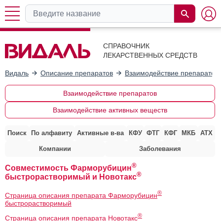
СПРАВОЧНИК
ЛЕКАРСТВЕННЫХ СРЕДСТВ
Видаль
Описание препаратов
Взаимодействие препаратов
Взаимодействие препаратов
Взаимодействие активных веществ
Поиск
По алфавиту
Активные в-ва
КФУ
ФТГ
КФГ
МКБ
АТХ
Компании
Заболевания
®
Совместимость Фарморубицин
®
быстрорастворимый и Новотакс
®
Страница описания препарата Фарморубицин
быстрорастворимый
®
Страница описания препарата Новотакс