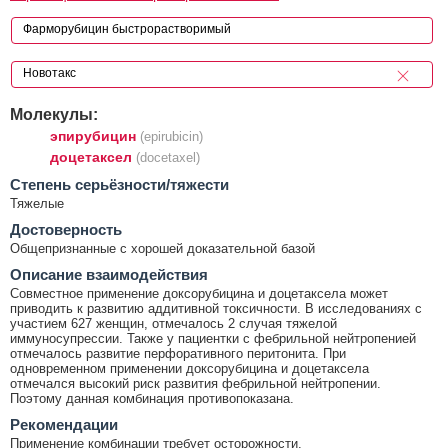
Молекулы:
эпирубицин
(epirubicin)
доцетаксел
(docetaxel)
Cтепень серьёзности/тяжести
Тяжелые
Достоверность
Общепризнанные с хорошей доказательной базой
Описание взаимодействия
Совместное применение доксорубицина и доцетаксела может
приводить к развитию аддитивной токсичности. В исследованиях с
участием 627 женщин, отмечалось 2 случая тяжелой
иммуносупрессии. Также у пациентки с фебрильной нейтропенией
отмечалось развитие перфоративного перитонита. При
одновременном применении доксорубицина и доцетаксела
отмечался высокий риск развития фебрильной нейтропении.
Поэтому данная комбинация противопоказана.
Рекомендации
Применение комбинации требует осторожности.