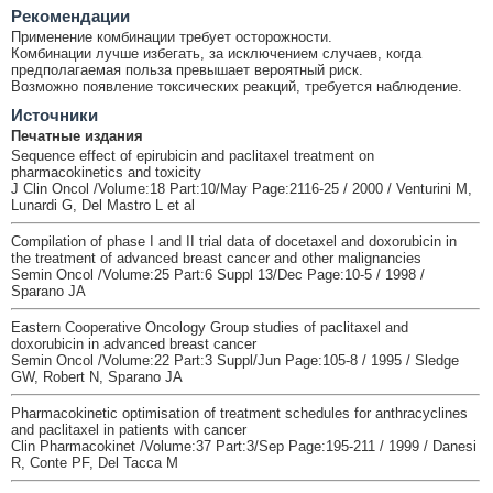
Рекомендации
Применение комбинации требует осторожности.
Комбинации лучше избегать, за исключением случаев, когда
предполагаемая польза превышает вероятный риск.
Возможно появление токсических реакций, требуется наблюдение.
Источники
Печатные издания
Sequence effect of epirubicin and paclitaxel treatment on
pharmacokinetics and toxicity
J Clin Oncol /Volume:18 Part:10/May Page:2116-25 / 2000 / Venturini M,
Lunardi G, Del Mastro L et al
Compilation of phase I and II trial data of docetaxel and doxorubicin in
the treatment of advanced breast cancer and other malignancies
Semin Oncol /Volume:25 Part:6 Suppl 13/Dec Page:10-5 / 1998 /
Sparano JA
Eastern Cooperative Oncology Group studies of paclitaxel and
doxorubicin in advanced breast cancer
Semin Oncol /Volume:22 Part:3 Suppl/Jun Page:105-8 / 1995 / Sledge
GW, Robert N, Sparano JA
Pharmacokinetic optimisation of treatment schedules for anthracyclines
and paclitaxel in patients with cancer
Clin Pharmacokinet /Volume:37 Part:3/Sep Page:195-211 / 1999 / Danesi
R, Conte PF, Del Tacca M