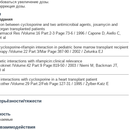
боваться увеличение дозы.
оррекция дозы.
и
здания
tion between cyclosporine and two antimicrobial agents, josamycin and
 organ transplanted patients
harmacol Res /Volume:16 Part:2-3 Page:73-6 / 1996 / Capone D, Aiello C,
t al
yclosporine-rifampin interaction in pediatric bone marrow transplant recipient
apy /Volume:22 Part:3/Mar Page:387-90 / 2002 / Zelunka EJ
ic interactions with rifampicin:clinical relevance
okinet /Volume:42 Part:9 Page:819-50 / 2003 / Niemi M, Backman JT,
 al
 interactions with cyclosporine in a heart transplant patient
ther /Volume:29 Part:2/Feb Page:127-31 / 1995 / Zylber-Katz E
ерьёзности/тяжести
ность
ечаемые
 взаимодействия