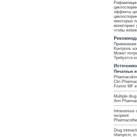
Рифампицин
циклоспорин
эффекты цик
циклоспорин
некоторых п
мониторинг 
чтобы избеж
Рекоменд
Применение 
Контроль ко
Может потре
Требуется к
Источник
Печатные и
Pharmacokinet
Clin Pharmac
Fromm MF et
Multiple drug
Ann Pharmaco
Intravenous c
recipient
Pharmacother
Drug interac
rifampicin, i