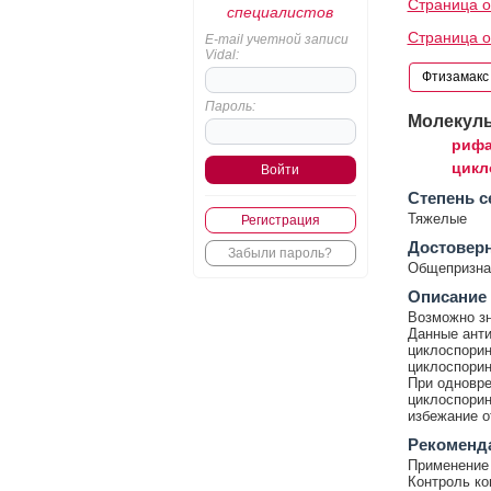
Страница о
специалистов
Страница о
E-mail учетной записи
Vidal:
Пароль:
Молекул
рифа
цикл
Cтепень с
Тяжелые
Регистрация
Достовер
Забыли пароль?
Общепризнан
Описание
Возможно зн
Данные анти
циклоспорин
циклоспорин
При одновре
циклоспорин
избежание о
Рекоменд
Применение 
Контроль ко