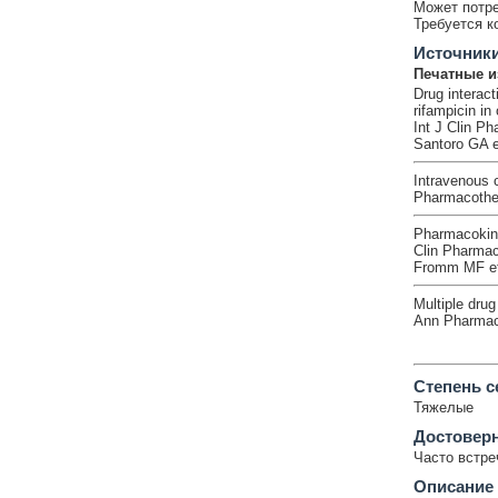
Может потре
Требуется к
Источник
Печатные и
Drug interac
rifampicin in
Int J Clin P
Santoro GA e
Intravenous c
Pharmacother
Pharmacokinet
Clin Pharmac
Fromm MF et
Multiple drug
Ann Pharmaco
Cтепень с
Тяжелые
Достовер
Часто встр
Описание