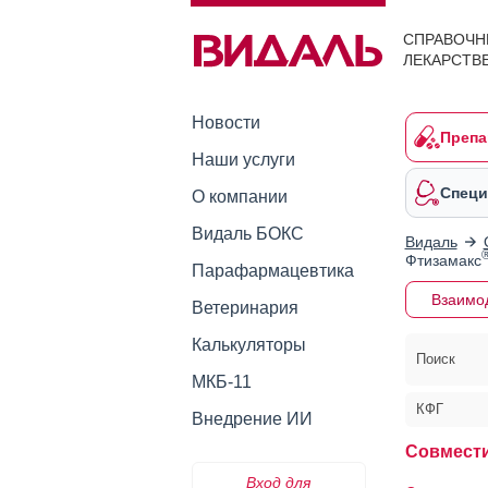
СПРАВОЧН
ЛЕКАРСТВ
Новости
Препа
Наши услуги
Специ
О компании
Видаль БОКС
Видаль
Фтизамакс
Парафармацевтика
Взаимо
Ветеринария
Калькуляторы
Поиск
МКБ-11
КФГ
Внедрение ИИ
Совмест
Вход для