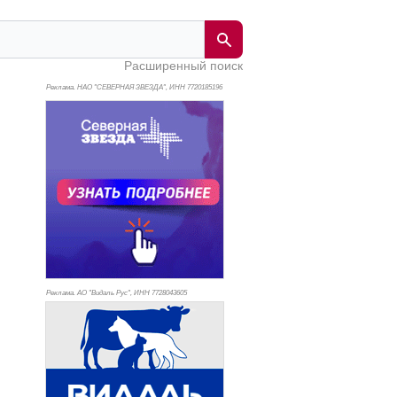
Расширенный поиск
Реклама. НАО "СЕВЕРНАЯ ЗВЕЗДА", ИНН 772
0185196
Реклама. АО "Видаль Рус", ИНН 772
8043605