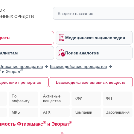
ИК
ЕННЫХ СРЕДСТВ
раты
Медицинская энциклопедия
алистам
Поиск аналогов
Описание препаратов
Взаимодействие препаратов
®
®
и Экорал
действие препаратов
Взаимодействие активных веществ
По
Активные
КФУ
ФТГ
алфавиту
вещества
МКБ
АТХ
Компании
Заболевания
®
®
имость Фтизамакс
и Экорал
®