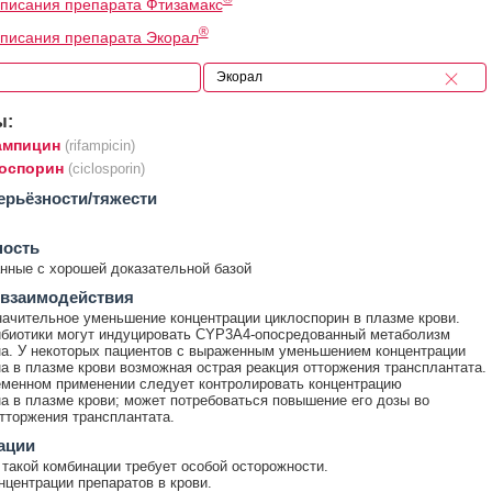
писания препарата Фтизамакс
®
писания препарата Экорал
ы:
мпицин
(rifampicin)
оспорин
(ciclosporin)
ерьёзности/тяжести
ность
ные с хорошей доказательной базой
 взаимодействия
ачительное уменьшение концентрации циклоспорин в плазме крови.
биотики могут индуцировать CYP3A4-опосредованный метаболизм
а. У некоторых пациентов с выраженным уменьшением концентрации
а в плазме крови возможная острая реакция отторжения трансплантата.
менном применении следует контролировать концентрацию
а в плазме крови; может потребоваться повышение его дозы во
тторжения трансплантата.
ации
такой комбинации требует особой осторожности.
нцентрации препаратов в крови.