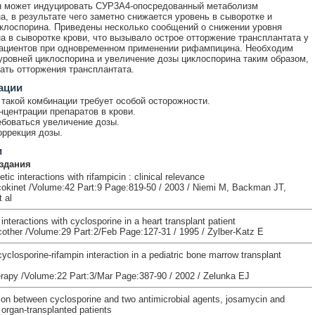
 может индуцировать СУР3А4-опосредованный метаболизм
а, в результате чего заметно снижается уровень в сыворотке и
лоспорина. Приведены несколько сообщений о снижении уровня
а в сыворотке крови, что вызывало острое отторжение трансплантата у
ациентов при одновременном применении рифампицина. Необходим
уровней циклоспорина и увеличение дозы циклоспорина таким образом,
ать отторжения трансплантата.
ации
такой комбинации требует особой осторожности.
нцентрации препаратов в крови.
боваться увеличение дозы.
оррекция дозы.
и
здания
ic interactions with rifampicin : clinical relevance
okinet /Volume:42 Part:9 Page:819-50 / 2003 / Niemi M, Backman JT,
 al
 interactions with cyclosporine in a heart transplant patient
ther /Volume:29 Part:2/Feb Page:127-31 / 1995 / Zylber-Katz E
yclosporine-rifampin interaction in a pediatric bone marrow transplant
apy /Volume:22 Part:3/Mar Page:387-90 / 2002 / Zelunka EJ
tion between cyclosporine and two antimicrobial agents, josamycin and
n organ-transplanted patients