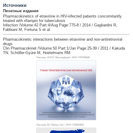
Источники
Печатные издания
Pharmacokinetics of etravirine in HIV-infected patients concomitantly
treated with rifampin for tuberculosis
Infection /Volume:42 Part:4/Aug Page:775-8 / 2014 / Gagliardini R,
Fabbiani M, Fortuna S et al
Pharmacokinetic interactions between etravirine and non-antiretroviral
drugs
Clin Pharmacokinet /Volume:50 Part:1/Jan Page:25-39 / 2011 / Kakuda
TN, Schöller-Gyüre M, Hoetelmans RM
Реклама. ОООО "Векторфарм", ИНН 770
4799640
Реклама. АО "Видаль Рус", ИНН 772
8043605