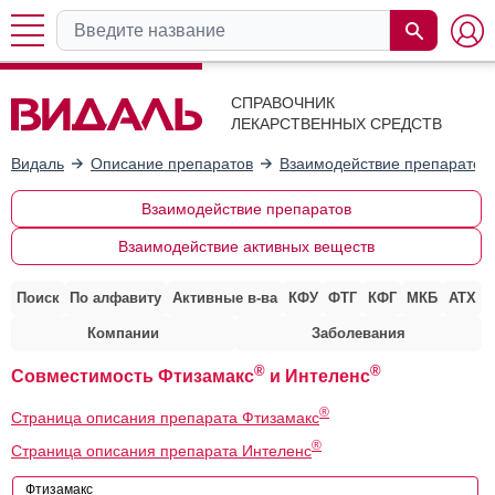
СПРАВОЧНИК
ЛЕКАРСТВЕННЫХ СРЕДСТВ
Видаль
Описание препаратов
Взаимодействие препаратов
Взаимодействие препаратов
Взаимодействие активных веществ
Поиск
По алфавиту
Активные в-ва
КФУ
ФТГ
КФГ
МКБ
АТХ
Компании
Заболевания
®
®
Совместимость Фтизамакс
и Интеленс
®
Страница описания препарата Фтизамакс
®
Страница описания препарата Интеленс