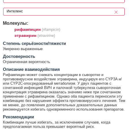
Молекулы:
рифампицин
(rifampicin)
этравирин
(etravirine)
Cтепень серьёзности/тяжести
Умеренно выраженные
Достоверность
Ограниченная вероятность
Описание взаимодействия
Рифампицин может снижать концентрации в сыворотке и
противовирусное воздействие этравирина, индуцируя его CYP3A и/
или CYP2C-опосредованный метаболизм. У двух пациентов с
сочетанной инфекцией ВИЧ и палочкой туберкулеза сывороточная
концентрация этравирина оказалась значимо ниже при сочетанном
применении с рифампицином. Однако оба пациента переносили эту
комбинацию без нарушения эффекта противовирусного лечения. Тем
не менее, до появления дополнительных доказательных данных
рекомендуется избегать одновременного использования препаратов.
Рекомендации
Комбинации лучше избегать, за исключением случаев, когда
предполагаемая польза превышает вероятный риск.