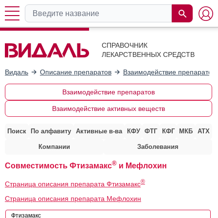
СПРАВОЧНИК
ЛЕКАРСТВЕННЫХ СРЕДСТВ
Видаль
Описание препаратов
Взаимодействие препаратов
Взаимодействие препаратов
Взаимодействие активных веществ
Поиск
По алфавиту
Активные в-ва
КФУ
ФТГ
КФГ
МКБ
АТХ
Компании
Заболевания
®
Совместимость Фтизамакс
и Мефлохин
®
Страница описания препарата Фтизамакс
Страница описания препарата Мефлохин