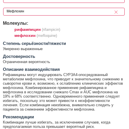
Молекулы:
рифампицин
(rifampicin)
мефлохин
(mefloquine)
Cтепень серьёзности/тяжести
Умеренно выраженные
Достоверность
Ограниченная вероятность
Описание взаимодействия
Рифамицины могут индуцировать СУР3А4-опосредованный
метаболизм мефлохина, что приводит к значительному снижению в
сыворотке крови и, возможно, к ослаблению клинических эффектов
мефлохина. Комбинированное применение рифампицина и
мефлохина в исследовании снижало Cmax и AUC мефлохина на
19% и 68% соответственно. Одновременного применения следует
избегать, поскольку это может привести к неэффективности
лечения. Если комбинация неизбежна, внимательно следить у
пациента за снижением эффективности мефлохина.
Рекомендации
Комбинации лучше избегать, за исключением случаев, когда
предполагаемая польза превышает вероятный риск.