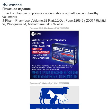
Источники
Печатное издание
Effect of rifampin on plasma concentrations of mefloquine in healthy
volunteers
J Pharm Pharmacol /Volume:52 Part:10/Oct Page:1265-9 / 2000 / Ridtitid
W, Wongnawa M, Mahatthanatrakul W et al
Реклама. ООО «Велфарм», ИНН 773
3691513
Реклама. АО "Видаль Рус", ИНН 772
8043605