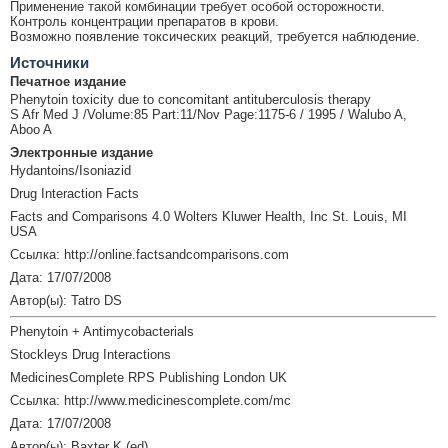
Применение такой комбинации требует особой осторожности.
Контроль концентрации препаратов в крови.
Возможно появление токсических реакций, требуется наблюдение.
Источники
Печатное издание
Phenytoin toxicity due to concomitant antituberculosis therapy
S Afr Med J /Volume:85 Part:11/Nov Page:1175-6 / 1995 / Walubo A,
Aboo A
Электронные издание
Hydantoins/Isoniazid
Drug Interaction Facts
Facts and Comparisons 4.0 Wolters Kluwer Health, Inc St. Louis, MI
USA
Ссылка: http://online.factsandcomparisons.com
Дата: 17/07/2008
Автор(ы): Tatro DS
Phenytoin + Antimycobacterials
Stockleys Drug Interactions
MedicinesComplete RPS Publishing London UK
Ссылка: http://www.medicinescomplete.com/mc
Дата: 17/07/2008
Автор(ы): Baxter K (ed)