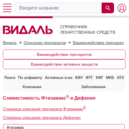
СПРАВОЧНИК
ЛЕКАРСТВЕННЫХ СРЕДСТВ
Видаль
Описание препаратов
Взаимодействие препаратов
Взаимодействие препаратов
Взаимодействие активных веществ
Поиск
По алфавиту
Активные в-ва
КФУ
ФТГ
КФГ
МКБ
АТХ
Компании
Заболевания
®
Совместимость Фтизамакс
и Дифенин
®
Страница описания препарата Фтизамакс
Страница описания препарата Дифенин