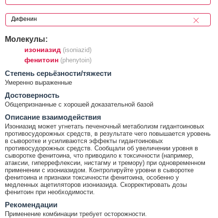
Молекулы:
изониазид
(isoniazid)
фенитоин
(phenytoin)
Cтепень серьёзности/тяжести
Умеренно выраженные
Достоверность
Общепризнанные с хорошей доказательной базой
Описание взаимодействия
Изониазид может угнетать печеночный метаболизм гидантоиновых
противосудорожных средств, в результате чего повышается уровень
в сыворотке и усиливаются эффекты гидантоиновых
противосудорожных средств. Сообщали об увеличении уровня в
сыворотке фенитоина, что приводило к токсичности (например,
атаксии, гиперрефлексии, нистагму и тремору) при одновременном
применении с изониазидом. Контролируйте уровни в сыворотке
фенитоина и признаки токсичности фенитоина, особенно у
медленных ацетиляторов изониазида. Скорректировать дозы
фенитоин при необходимости.
Рекомендации
Применение комбинации требует осторожности.