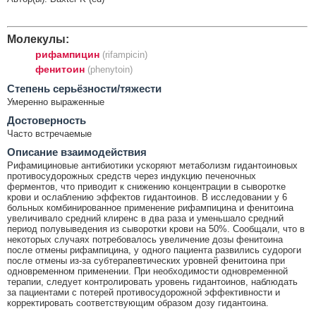
Молекулы:
рифампицин
(rifampicin)
фенитоин
(phenytoin)
Cтепень серьёзности/тяжести
Умеренно выраженные
Достоверность
Часто встречаемые
Описание взаимодействия
Рифамициновые антибиотики ускоряют метаболизм гидантоиновых
противосудорожных средств через индукцию печеночных
ферментов, что приводит к снижению концентрации в сыворотке
крови и ослаблению эффектов гидантоинов. В исследовании у 6
больных комбинированное применение рифампицина и фенитоина
увеличивало средний клиренс в два раза и уменьшало средний
период полувыведения из сыворотки крови на 50%. Сообщали, что в
некоторых случаях потребовалось увеличение дозы фенитоина
после отмены рифампицина, у одного пациента развились судороги
после отмены из-за субтерапевтических уровней фенитоина при
одновременном применении. При необходимости одновременной
терапии, следует контролировать уровень гидантоинов, наблюдать
за пациентами с потерей противосудорожной эффективности и
корректировать соответствующим образом дозу гидантоина.