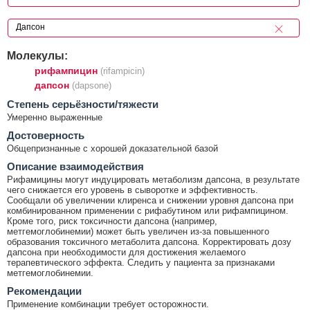
Молекулы:
рифампицин
(rifampicin)
дапсон
(dapsone)
Cтепень серьёзности/тяжести
Умеренно выраженные
Достоверность
Общепризнанные с хорошей доказательной базой
Описание взаимодействия
Рифамицины могут индуцировать метаболизм дапсона, в результате
чего снижается его уровень в сыворотке и эффективность.
Сообщали об увеличении клиренса и снижении уровня дапсона при
комбинированном применении с рифабутином или рифампицином.
Кроме того, риск токсичности дапсона (например,
метгемоглобинемии) может быть увеличен из-за повышенного
образования токсичного метаболита дапсона. Корректировать дозу
дапсона при необходимости для достижения желаемого
терапевтического эффекта. Следить у пациента за признаками
метгемоглобинемии.
Рекомендации
Применение комбинации требует осторожности.