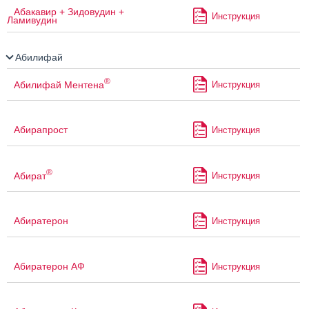
Абакавир + Зидовудин +
Инструкция
Ламивудин
Абилифай
®
Абилифай Ментена
Инструкция
Абирапрост
Инструкция
®
Абират
Инструкция
Абиратерон
Инструкция
Абиратерон АФ
Инструкция