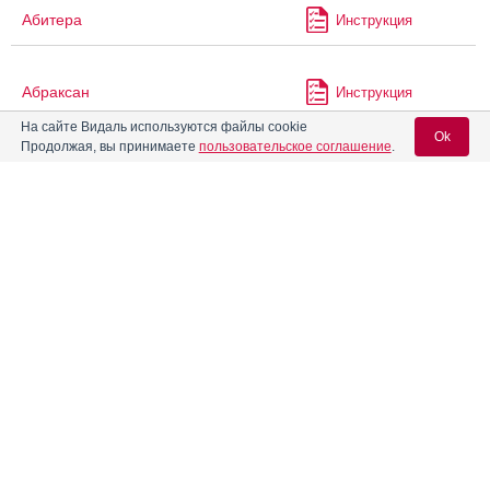
Абитера
Инструкция
Абраксан
Инструкция
На сайте Видаль используются файлы cookie
Ok
Продолжая, вы принимаете
пользовательское соглашение
.
Авандаглим
Инструкция
Вход для специалистов
Авандамет
Инструкция
E-mail учетной записи Vidal:
Авандия
Инструкция
Пароль:
®
АВВАнтацид
Инструкция
®
Авелокс
Регистрация
Забыли пароль?
®