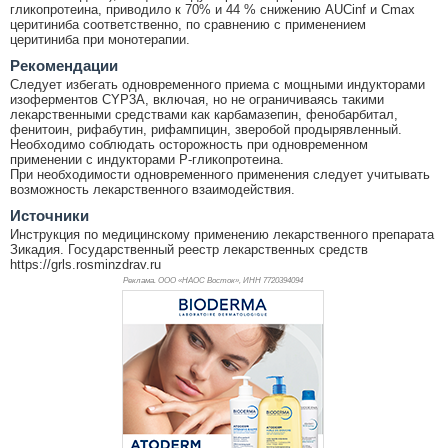
гликопротеина, приводило к 70% и 44 % снижению AUCinf и Cmax
церитиниба соответственно, по сравнению с применением
церитиниба при монотерапии.
Рекомендации
Следует избегать одновременного приема с мощными индукторами
изоферментов CYP3A, включая, но не ограничиваясь такими
лекарственными средствами как карбамазепин, фенобарбитал,
фенитоин, рифабутин, рифампицин, зверобой продырявленный.
Необходимо соблюдать осторожность при одновременном
применении с индукторами Р-гликопротеина.
При необходимости одновременного применения следует учитывать
возможность лекарственного взаимодействия.
Источники
Инструкция по медицинскому применению лекарственного препарата
Зикадия. Государственный реестр лекарственных средств
https://grls.rosminzdrav.ru
Реклама. ООО «НАОС Восток», ИНН 772
0394094