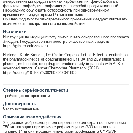
лекарственными средствами как карбамазепин, фенобарбитал,
фенитоин, рифабутин, рифампицин, зверобой продырявленный.
Необходимо соблюдать осторожность при одновременном
применении с индукторами Р-гликопротеина.
При необходимости одновременного применения следует учитывать
возможность лекарственного взаимодействия.
Источники
Инструкция по медицинскому применению лекарственного препарата
Зикадия. Государственный реестр лекарственных средств
https://grls.rosminzdrav.ru
Hurtado FK, de Braud F, De Castro Carpeno J et al. Effect of ceritinib on
the pharmacokinetics of coadministered CYP3A and 2C9 substrates: a
phase I, multicenter, drug-drug interaction study in patients with ALK +
advanced tumors. Cancer Chemother Pharmacol (2021).
https://doi.org/10.1007/s00280-020-04180-3
Cтепень серьёзности/тяжести
Требующие осторожности
Достоверность
Часто встречаемые
Описание взаимодействия
У здоровых добровольцев одновременное однократное применение
750 мг натощак церитиниба с рифампицином (600 мг в день в
течение 14 дней), мощным индуктором изофермента CYP3A/Р-