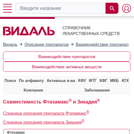
СПРАВОЧНИК
ЛЕКАРСТВЕННЫХ СРЕДСТВ
Видаль
Описание препаратов
Взаимодействие препаратов
Взаимодействие препаратов
Взаимодействие активных веществ
Поиск
По алфавиту
Активные в-ва
КФУ
ФТГ
КФГ
МКБ
АТХ
Компании
Заболевания
®
®
Совместимость Фтизамакс
и Зикадия
®
Страница описания препарата Фтизамакс
®
Страница описания препарата Зикадия