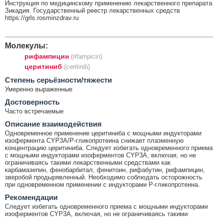
Инструкция по медицинскому применению лекарственного препарата
Зикадия. Государственный реестр лекарственных средств
https://grls.rosminzdrav.ru
Молекулы:
рифампицин
(rifampicin)
церитиниб
(ceritinib)
Cтепень серьёзности/тяжести
Умеренно выраженные
Достоверность
Часто встречаемые
Описание взаимодействия
Одновременное применение церитиниба с мощными индукторами
изофермента CYP3A/Р-гликопротеина снижает плазменную
концентрацию церитиниба. Следует избегать одновременного приема
с мощными индукторами изоферментов CYP3A, включая, но не
ограничиваясь такими лекарственными средствами как
карбамазепин, фенобарбитал, фенитоин, рифабутин, рифампицин,
зверобой продырявленный. Необходимо соблюдать осторожность
при одновременном применении с индукторами Р-гликопротеина.
Рекомендации
Следует избегать одновременного приема с мощными индукторами
изоферментов CYP3A, включая, но не ограничиваясь такими